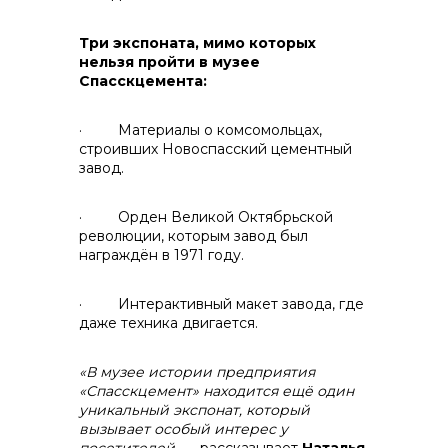
Контакты
Три экспоната, мимо которых
нельзя пройти в музее
Спасскцемента:
· Материалы о комсомольцах,
строивших Новоспасский цементный
завод.
· Орден Великой Октябрьской
революции, которым завод был
+7 (423) 234 50 50
награждён в 1971 году.
· Интерактивный макет завода, где
даже техника двигается.
«В музее истории предприятия
«Спасскцемент» находится ещё один
уникальный экспонат, который
info@vostokcement.ru
вызывает особый интерес у