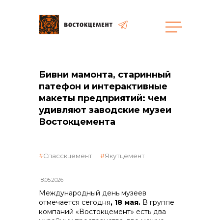
общая информация
Бивни мамонта, старинный
патефон и интерактивные
макеты предприятий: чем
удивляют заводские музеи
Востокцемента
объявленные закупки
Спасскцемент
Якутцемент
18.05.2026
Международный день музеев
отмечается сегодня
, 18 мая.
В группе
компаний «Востокцемент» есть два
реализация неликвидов