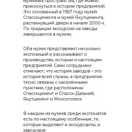
музейных пространства, где можно
прикоснуться к истории предприятий.
Это основанный в 1967 году музей
Спасскцемента и музей Якутцемента,
распахнувший двери в начале 2000-х.
По традиции экскурсии на заводы
завершаются в музеях.
контакты отдела закупок
Оба музея представляют несколько
экспозиций и рассказывают о
производстве, истории и настоящем
предприятий. Сами сотрудники
отмечают, что история заводов – это
история всей страны, а предприятия
тесно связаны с населёнными
пунктами, где расположены:
Спасскцемент и Спасск-Дальний,
Якутцемент и Мохсоголлох.
В каждом из музеев среди экспонатов
есть по-настоящему особенные, те,
которые выделяют и экскурсанты, и
заводчане.