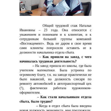
контакты отдела закупок
Общий трудовой стаж Натальи
Ивановны – 23 года. Она относится с
уважением и понимаем и к клиентам, и к
сотрудникам большей группы компаний
«Востокцемент». Ведь не даром в свое время
сами клиенты попросили оставить ее в
должности начальника отдела сбыта.
– Как пришли на завод, с чего
начиналась трудовая деятельность?
–
На завод пришла из школы, где была
учителем математики. Была устроена по
Контакты
огромному блату, т.к. на заводе практически не
было вакансий, на должность слесаря по
ремонту автомобилей в автотранспортный цех
(!), фактически работала художником-
оформителем.
– Как стали начальником отдела
сбыта, было трудно?
–
Когда в отдел сбыта была введена
новая должность экономиста, мне предложили,