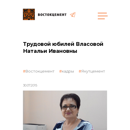
Закупки
Трудовой юбилей Власовой
общая информация
Натальи Ивановны
Востокцемент
кадры
Якутцемент
объявленные закупки
30.07.2015
реализация неликвидов