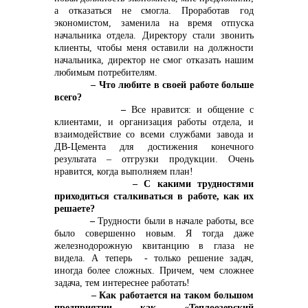
+7 (423) 234 50 50
а отказаться не смогла. Проработав год
экономистом, заменила на время отпуска
начальника отдела. Директору стали звонить
клиенты, чтобы меня оставили на должности
начальника, директор не смог отказать нашим
любимым потребителям.
– Что любите в своей работе больше
info@vostokcement.ru
всего?
–
Все нравится: и общение с
клиентами, и организация работы отдела, и
взаимодействие со всеми службами завода и
ДВ-Цемента для достижения конечного
результата – отгрузки продукции. Очень
нравится, когда выполняем план!
– С какими трудностями
приходиться сталкиваться в работе, как их
решаете?
–
Трудности были в начале работы, все
было совершенно новым. Я тогда даже
железнодорожную квитанцию в глаза не
видела. А теперь - только решение задач,
иногда более сложных. Причем, чем сложнее
задача, тем интереснее работать!
– Как работается на таком большом
предприятии как «Теплоозерский