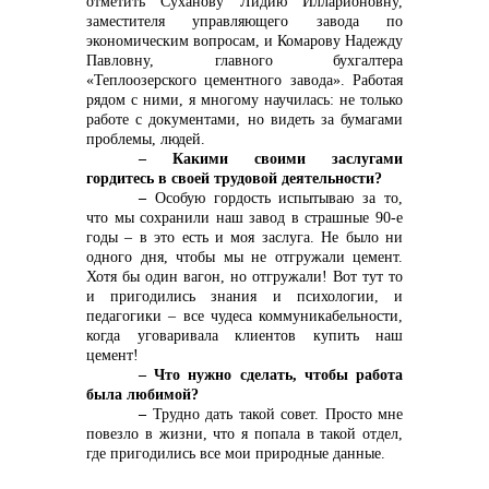
отметить Суханову Лидию Илларионовну,
заместителя управляющего завода по
экономическим вопросам, и Комарову Надежду
Павловну, главного бухгалтера
«Теплоозерского цементного завода». Работая
рядом с ними, я многому научилась: не только
работе с документами, но видеть за бумагами
проблемы, людей.
– Какими своими заслугами
гордитесь в своей трудовой деятельности?
–
Особую гордость испытываю за то,
что мы сохранили наш завод в страшные 90-е
годы – в это есть и моя заслуга. Не было ни
одного дня, чтобы мы не отгружали цемент.
Хотя бы один вагон, но отгружали! Вот тут то
и пригодились знания и психологии, и
педагогики – все чудеса коммуникабельности,
когда уговаривала клиентов купить наш
цемент!
– Что нужно сделать, чтобы работа
была любимой?
–
Трудно дать такой совет. Просто мне
повезло в жизни, что я попала в такой отдел,
где пригодились все мои природные данные.