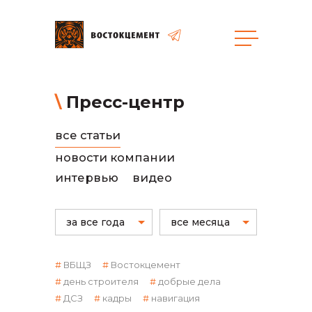
общая информация
Пресс-центр
все статьи
новости компании
интервью
видео
объявленные закупки
за все года
все месяца
ВБЩЗ
Востокцемент
день строителя
добрые дела
ДСЗ
кадры
навигация
реализация неликвидов