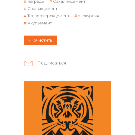
награды
Сахалинцемент
Спасскцемент
Теплоозерскцемент
экскурсия
Якутцемент
очистить
контакты отдела закупок
Подписаться
Контакты