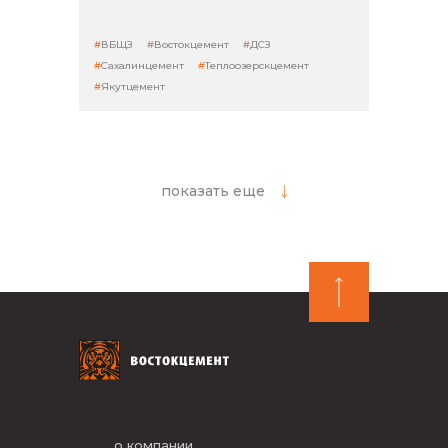
ВБЩЗ
Востокцемент
ДСЗ
Сахалинцемент
Теплоозерскцемент
Якутцемент
показать еще
о компании