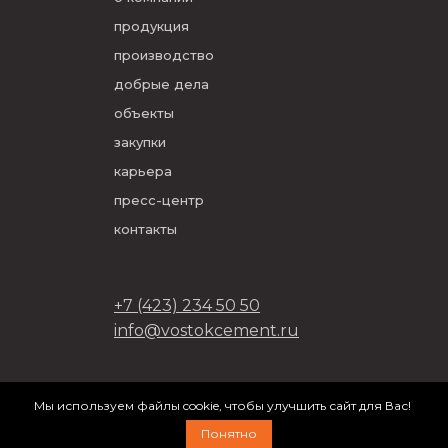
продукция
производство
добрые дела
объекты
закупки
карьера
пресс-центр
контакты
+7 (423) 234 50 50
info@vostokcement.ru
ООО «Востокцемент» 2026
Мы используем файлы cookie, чтобы улучшить сайт для Вас!
разработано в
DVIGA
Понятно