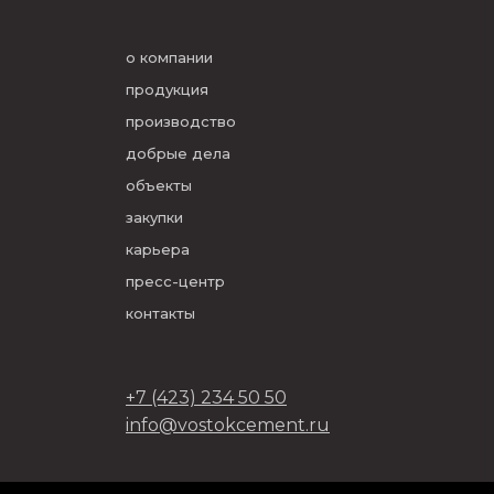
о компании
продукция
производство
добрые дела
объекты
закупки
карьера
пресс-центр
контакты
+7 (423) 234 50 50
info@vostokcement.ru
ООО «Востокцемент» 2026