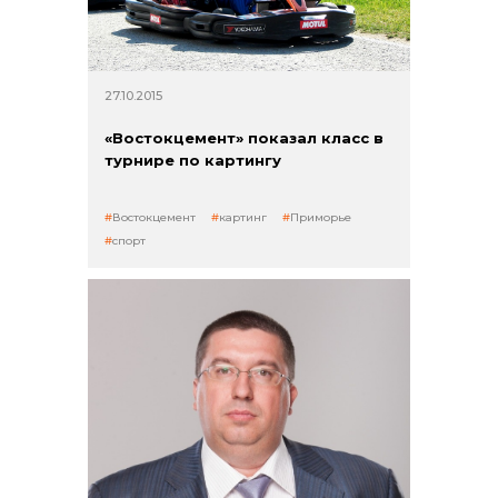
27.10.2015
«Востокцемент» показал класс в
турнире по картингу
Востокцемент
картинг
Приморье
+7 (423) 234 50 50
спорт
info@vostokcement.ru