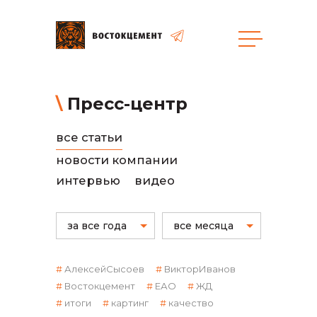
общая информация
Пресс-центр
все статьи
новости компании
интервью
видео
объявленные закупки
за все года
все месяца
АлексейСысоев
ВикторИванов
Востокцемент
ЕАО
ЖД
итоги
картинг
качество
реализация неликвидов