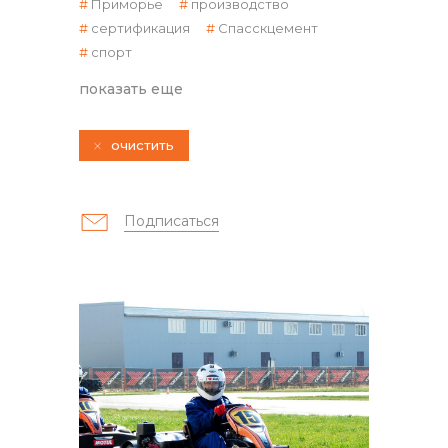
Приморье
производство
сертификация
Спасскцемент
спорт
показать еще
очистить
контакты отдела закупок
Подписаться
Контакты