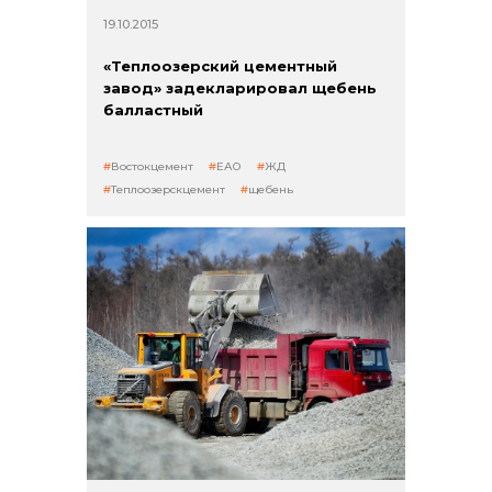
19.10.2015
«Теплоозерский цементный
завод» задекларировал щебень
балластный
Востокцемент
ЕАО
ЖД
Теплоозерскцемент
щебень