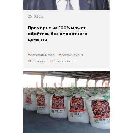
25.10.2015
Приморье на 100% может
обойтись без импортного
цемента
АлексейСысоев
Востокцемент
Приморье
Спасскцемент