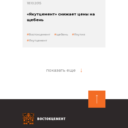
18.10.2015
«Якутцемент» снижает цены на
щебень
Востокцемент
щебень
Якутия
Якутцемент
показать еще