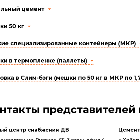
альный цемент
и 50 кг
ие специализированные контейнеры (МКР)
и в термопленке (паллеты)
овка в Слим-бэги (мешки по 50 кг в МКР по 1,7
нтакты представителей
ый центр снабжения ДВ
Цемен