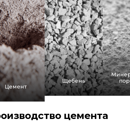
Минер
Щебень
пор
Цемент
оизводство цемента