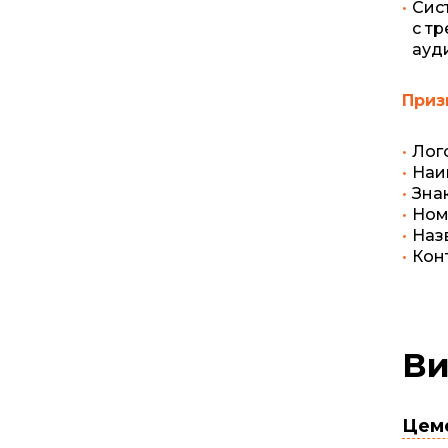
Сис
с т
ауд
Приз
Лог
Наи
Зна
Ном
Наз
Кон
Ви
Цеме