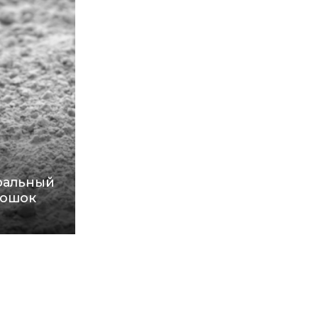
альный
ошок