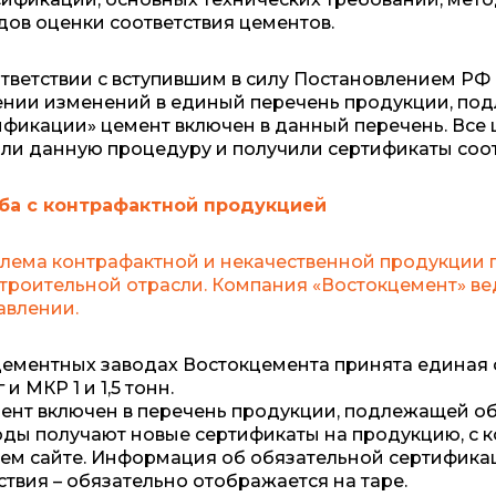
дов оценки соответствия цементов.
тветствии с вступившим в силу Постановлением РФ о
ении изменений в единый перечень продукции, по
ификации» цемент включен в данный перечень. Все
ли данную процедуру и получили сертификаты соот
ба с контрафактной продукцией
лема контрафактной и некачественной продукции п
строительной отрасли. Компания «Востокцемент» вед
авлении.
цементных заводах Востокцемента принята единая
г и МКР 1 и 1,5 тонн.
ент включен в перечень продукции, подлежащей об
оды получают новые сертификаты на продукцию, с 
ем сайте. Информация об обязательной сертификац
ствия – обязательно отображается на таре.