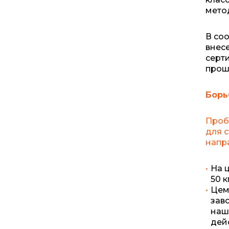
мето
В соо
внес
серт
прош
Борь
Проб
для 
напр
На 
50 к
Цем
зав
наш
дей