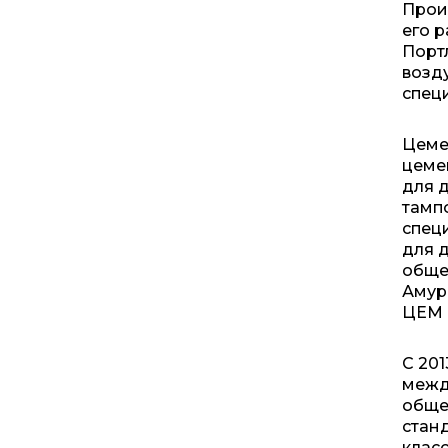
Прои
его 
Порт
возд
спец
Цеме
цеме
для 
тамп
спец
для 
обще
Амур
ЦЕМ I
C 20
межд
обще
станд
клас