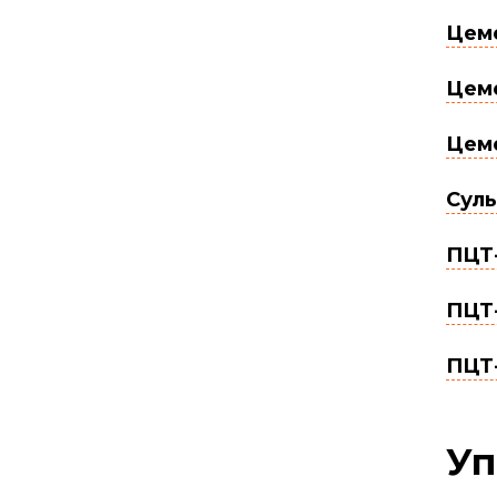
Цеме
Цеме
Цеме
Суль
ПЦТ-
ПЦТ-
ПЦТ-
Уп