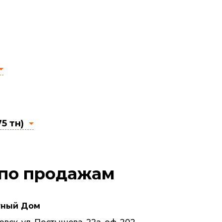
5 тн)
 по продажам
тный Дом