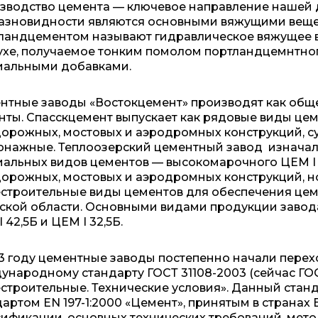
зводство цемента — ключевое направление нашей 
разновидности являются основными вяжущими вещес
ландцементом называют гидравлическое вяжущее в
ухе, получаемое тонким помолом портландцемнтного
иальными добавками.
нтные заводы «Востокцемент» производят как обще
нты. Спасскцемент выпускает как рядовые виды цем
дорожных, мостовых и аэродромных конструкций, с
онажные. Теплоозерский цементный завод изначал
иальных видов цементов — высокомарочного ЦЕМ I 5
дорожных, мостовых и аэродромных конструкций, н
строительные виды цементов для обеспечения цеме
ской области.
Основными видами продукции завода
 42,5Б и ЦЕМ I 32,5Б.
13 году цементные заводы постепенно начали перех
ународному стандарту ГОСТ 31108-2003 (сейчас ГОС
строительные. Технические условия». Данный стан
артом EN 197-1:2000 «Цемент», принятым в странах 
сификации, основных технических требований, мето