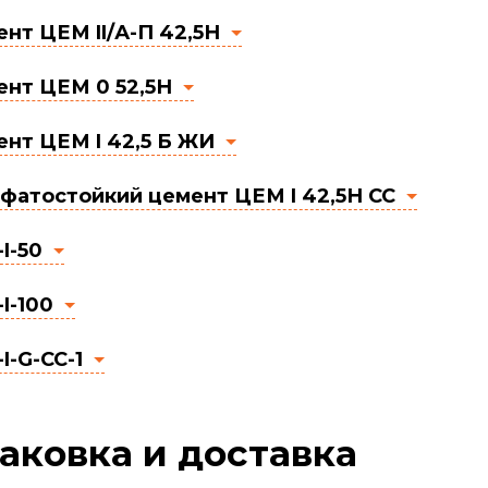
нт ЦЕМ II/А-П 42,5Н
нт ЦЕМ 0 52,5Н
нт ЦЕМ I 42,5 Б ЖИ
фатостойкий цемент ЦЕМ I 42,5Н СС
I-50
I-100
I-G-CC-1
аковка и доставка