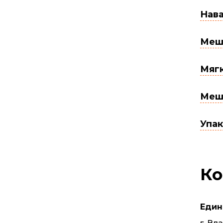
Нав
Мешк
Мягк
Мешк
Упак
Ко
Един