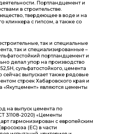
деятельности. Портландцемент и
твами в строительстве.
ещество, твердеющее в воде и на
 клинкера с гипсом, а также со
строительные, так и специальные
ента, так и специализированные –
ульфатостойкий портландцемент и
ьно делал упор на производство
2,5Н, сульфатостойкого, цемента
о сейчас выпускает также рядовые
нтом строек Хабаровского края и
 «Якутцемент» явля­ются цементы
од на выпуск цемента по
Т 31108-2020) «Цементы
дарт гармонизирован с европейским
Евросоюза (ЕС) в части
дов испытаний, критериев и