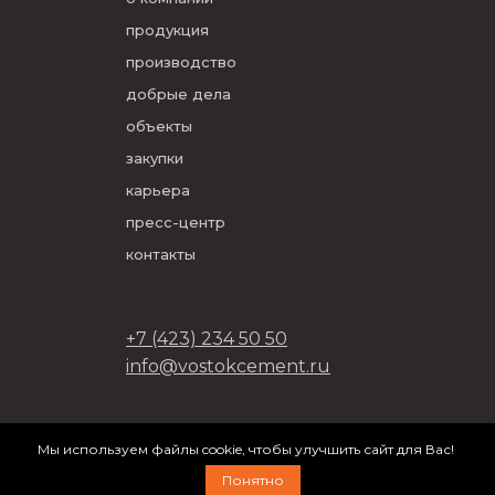
продукция
производство
добрые дела
объекты
закупки
карьера
пресс-центр
контакты
+7 (423) 234 50 50
info@vostokcement.ru
ООО «Востокцемент» 2026
Мы используем файлы cookie, чтобы улучшить сайт для Вас!
разработано в
DVIGA
Понятно