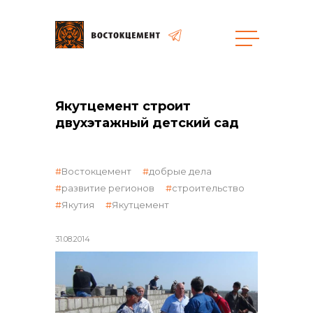
Закупки
Якутцемент строит
двухэтажный детский сад
общая информация
Востокцемент
добрые дела
развитие регионов
строительство
объявленные закупки
Якутия
Якутцемент
31.08.2014
реализация неликвидов