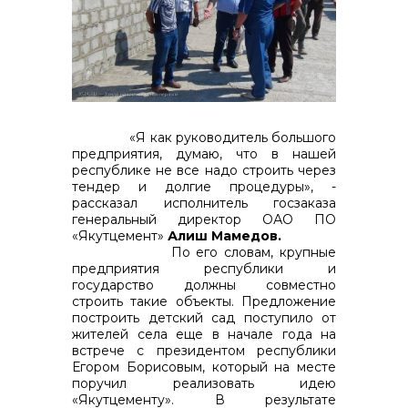
контакты отдела закупок
«Я как
руководитель большого
предприятия, думаю, что в нашей
республике не все надо строить через
Контакты
тендер и долгие процедуры», -
рассказал исполнитель госзаказа
генеральный директор ОАО ПО
«Якутцемент»
Алиш Мамедов.
По его словам, крупные
предприятия республики и
государство должны совместно
+7 (423) 234 50 50
строить такие объекты. Предложение
построить детский сад поступило от
жителей села еще в начале года на
встрече с президентом республики
Егором Борисовым, который на месте
info@vostokcement.ru
поручил реализовать идею
«Якутцементу». В результате