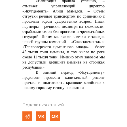
«Навигация прошла успешно, –
отмечает управляющий директор
«Якутцемента» Алиш Мамедов. – Объем
отгрузки речным транспортом по сравнению с
прошлым годом существенно возрос. Наши
партнеры – речники, несмотря на сложности,
отработали сезон без простоев и чрезвычайных
ситуаций. Летом мы также завезли с заводов
нашей группы компаний – «Спасскцемента» и
«Теплоозерского цементного завода» – более
45 тысяч тонн цемента, в том числе по реке
около 11 тысяч тонн. Именно этим завозом мы
не допустили дефицита цемента на стройках
республики».
В зимний период «Якутцементу»
предстоит провести капитальный ремонт
причала и подготовить крановое хозяйство к
новому горячему сезону навигации.
Поделиться статьей