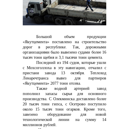
контакты отдела закупок
Большой объем продукции
«Якутцемента» поставлено на строительство
Контакты
дорог в республике. Так, дорожными
организациями было вывезено судами более 16
тысяч тонн щебня и 3,1 тысячи тонн цемента.
Последний из 194 судов, которые ушли
с Мохсоголлоха в эту навигацию, отчалил с
пристани завода 13 октября. Теплоход
+7 (423) 234 50 50
Ленаречтранса вывез для партнеров
«Якутцемента» 2077 тонн отсева.
Также водной артерией завод
пополнил запасы сырья для основного
info@vostokcement.ru
производства. С Олекминска доставлено более
20 тысяч тонн гипса, с Осетрово поступило
около 15 тысяч тонн огарков. Кроме того,
завезено оборудование для новой
технологической линии на сумму 14
миллионов рублей.