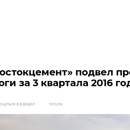
остокцемент» подвел п
оги за 3 квартала 2016 го
рнуться в раздел
19.10.2016