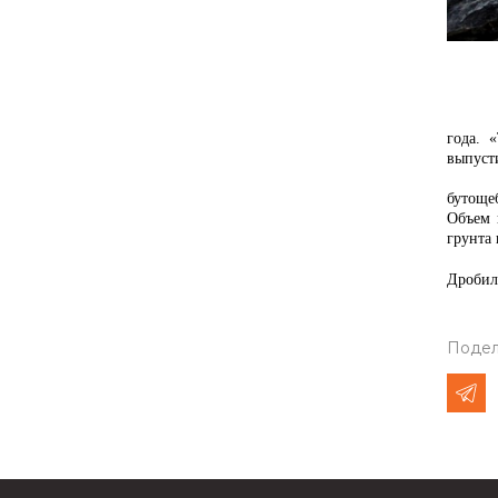
«Спасс
года. 
выпусти
бутоще
Объем 
грунта
Дробил
Подел