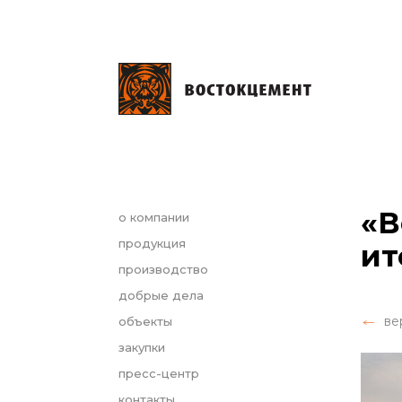
«В
о компании
продукция
ит
производство
добрые дела
ве
объекты
закупки
пресс-центр
контакты