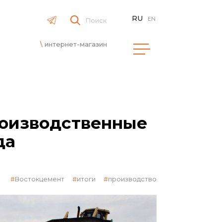
RU
EN
Поиск
интернет-магазин
роизводственные
да
Востокцемент
итоги
производство