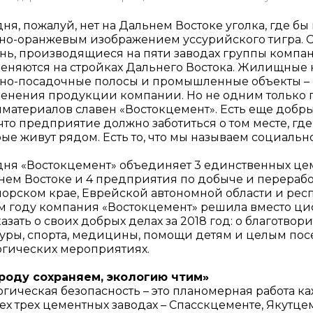
ня, пожалуй, нет на Дальнем Востоке уголка, где бы 
рно-оранжевым изображением уссурийского тигра. 
нь, производящиеся на пяти заводах группы компан
еняются на стройках Дальнего Востока. Жилищные к
тно-посадочные полосы и промышленные объекты – вс
енения продукции компании. Но не одним только 
йматериалов славен «Востокцемент». Есть еще добр
 что предприятие должно заботиться о том месте, где 
ые живут рядом. Есть то, что мы называем социальн
дня «Востокцемент» объединяет 3 единственных цем
нем Востоке и 4 предприятия по добыче и перераб
орском крае, Еврейской автономной области и респу
ом году компания «Востокцемент» решила вместо ц
азать о своих добрых делах за 2018 год: о благотвор
уры, спорта, медицины, помощи детям и целым посел
огических мероприятиях.
роду сохраняем, экологию чтим»
огическая безопасность – это планомерная работа 
сех трех цементных заводах – Спасскцементе, Якутц