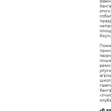
Важн
Ханг
этог
собы
празд
непр
площа
Якут
Поми
прин
твор
поши
ремо
улус
агро
школ
газет
Ханга
«Учит
клуба
«В з