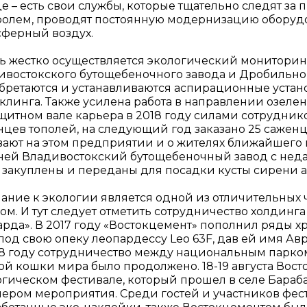
де – есть свои службы, которые тщательно следят з
ролем, проводят постоянную модернизацию оборудо
сферный воздух.
ь жестко осуществляется экологический мониторин
ивостокского бутощебеночного завода и Дробильно-
бретаются и устанавливаются аспирационные устано
клинга. Также усилена работа в направлении озелен
ащитном вале карьера в 2018 году силами сотрудни
цев тополей, на следующий год заказано 25 саженц
вают на этом предприятии и о жителях ближайшего
 ней Владивостокский бутощебеночный завод с неда
 закуплены и переданы для посадки кусты сирени а
ание к экологии является одной из отличительных 
лом. И тут следует отметить сотрудничество холдин
арда». В 2017 году «Востокцемент» пополнил ряды 
под свою опеку леопардессу Leo 63F, дав ей имя Ав
18 году сотрудничество между национальным парко
ой кошки мира было продолжено. 18-19 августа Вост
огическом фестивале, который прошел в селе Бараба
нером мероприятия. Среди гостей и участников фес