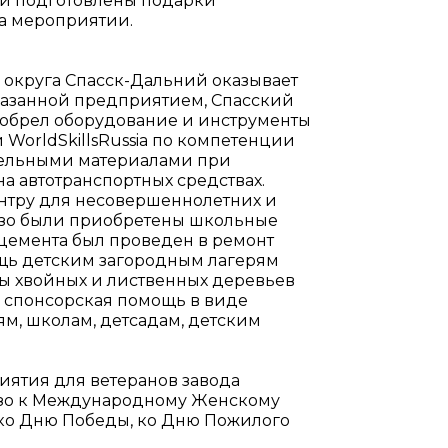
ли подготовлены подарки
а мероприятии.
округа Спасск-Дальний оказывает
казанной предприятием, Спасский
иобрел оборудование и инструменты
 WorldSkillsRussia по компетенции
тельными материалами при
а автотранспортных средствах.
нтру для несовершеннолетних и
азо были приобретены школьные
кцемента был проведен в ремонт
ощь детским загородным лагерям
цы хвойных и лиственных деревьев
 спонсорская помощь в виде
м, школам, детсадам, детским
ятия для ветеранов завода
азо к Международному Женскому
 ко Дню Победы, ко Дню Пожилого