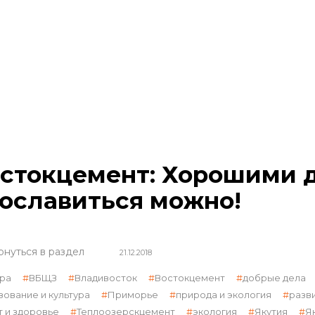
стокцемент: Хорошими 
ославиться можно!
рнуться в раздел
21.12.2018
ра
ВБЩЗ
Владивосток
Востокцемент
добрые дела
зование и культура
Приморье
природа и экология
разв
т и здоровье
Теплоозерскцемент
экология
Якутия
Я