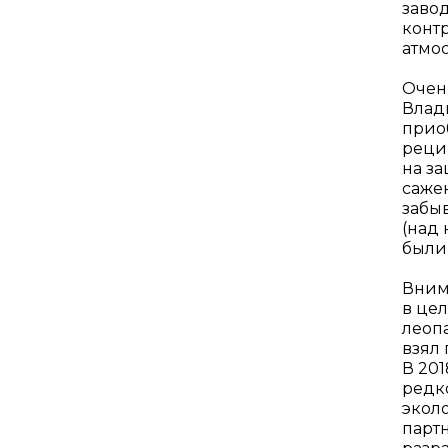
заво
конт
атмо
Очен
Влад
прио
реци
на з
сажен
забы
(над
были
Вним
в це
леоп
взял 
В 20
редк
экол
парт