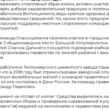
ерживать спортивный образ жизни, активно участво
ивать добрые оздоровительные традиции и полезные
работников Востокцемента, ведь крепкое здоровье д
зводственных свершений. Но, кроме этого, предприя
сорскую поддержку местным спортивным командам
приятий.
команда Спасскцемента приняла участие в городской
ье 3 общекомандное место. Большой популярностью
лей Спасска-Дальнего пользуется подледная рыбная 
 организовано первенство по зимней рыбалке с вые
а.
т работники Теплоозерского цементного завода отда
 что в 2018 году был отремонтирован заводской сп
олько волейбольных матчей с командой правительст
из игр состоялась в День России. За команду прав
сандр Левинталь.
емент не отстает от коллег. Средства выделялись на
ировочных сборах и проведение соревнований в улус
вали 146 медалей на чемпионатах и первенствах ре