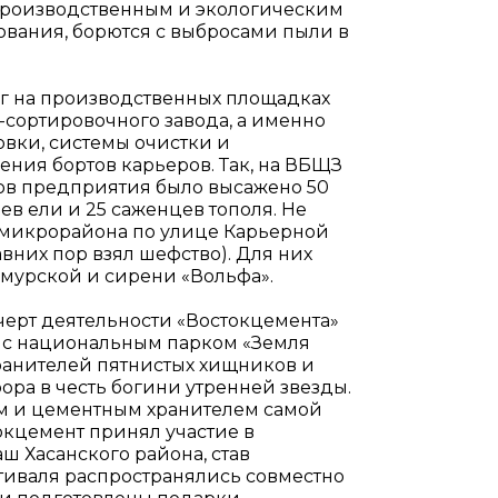
а производственным и экологическим
вания, борются с выбросами пыли в
г на производственных площадках
сортировочного завода, а именно
вки, системы очистки и
ения бортов карьеров. Так, на ВБЩЗ
ков предприятия было высажено 50
ев ели и 25 саженцев тополя. Не
 микрорайона по улице Карьерной
вних пор взял шефство). Для них
мурской и сирени «Вольфа».
черт деятельности «Востокцемента»
га с национальным парком «Земля
хранителей пятнистых хищников и
рора в честь богини утренней звезды.
м и цементным хранителем самой
окцемент принял участие в
ш Хасанского района, став
тиваля распространялись совместно