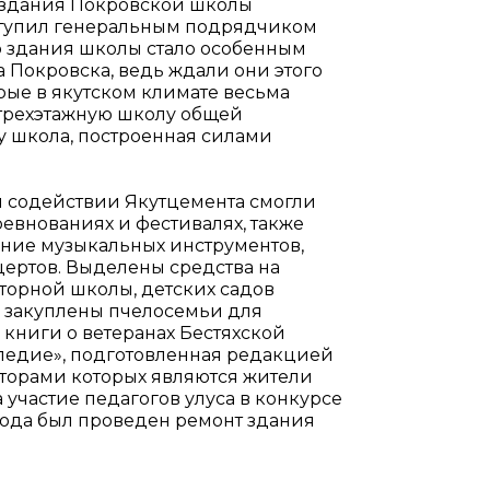
 здания Покровской школы
выступил генеральным подрядчиком
о здания школы стало особенным
 Покровска, ведь ждали они этого
орые в якутском климате весьма
трехэтажную школу общей
ету школа, построенная силами
ри содействии Якутцемента смогли
евнованиях и фестивалях, также
ение музыкальных инструментов,
ертов. Выделены средства на
орной школы, детских садов
, закуплены пчелосемьи для
 книги о ветеранах Бестяхской
следие», подготовленная редакцией
авторами которых являются жители
 участие педагогов улуса в конкурсе
авода был проведен ремонт здания