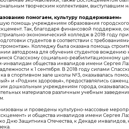
аботанные эко-наклейки, также Востокцементом бы
ональным творческим коллективам, выступавшим н
азованию помогаем, культуру поддерживаем»
шую помощь учреждениям образования городского 
скцемент. Так, благодаря финансовой поддержке, о
стриально-экономический колледж в 2018 году пр
одготовки студентов в соответствии с требованиями
ктромонтаж». Колледжу была оказана помощь строи
ании автодрома для обучения студентов вождению н
имся Спасскому социально-реабилитационному це
м-инвалидам общества инвалидов имени Сергея Л
адлежности к 1 сентября. В 2018 году силами Спасс
лка в спортивном зале школы №3, оказывалась пом
ный» и «Родник здоровья», предоставлялись сажен
ким дошкольным учреждениям города, оказывалась
ительных материалов различным учебным заведения
м.
низованы и проведены культурно-массовые меропри
сскцемент» и общества инвалидов имени Сергея Л
 ко Дню Защитника Отечества, к Декаде инвалидов,
ека.