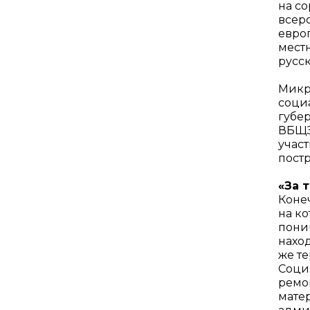
на с
всер
евро
мест
русс
Микр
соци
губе
ВБЩЗ
участ
пост
«За 
Коне
на к
поним
наход
же те
Соци
ремо
мате