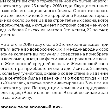
ым событием стало торжественное открытие нового
аласского улуса 25 ноября 2018 года. Якутцемент 
о важнейшего социального объекта. Открытие новог
тие для всех жителей микрорайона Кирзавод города
ника около 35 лет. За два строительных сезона, кот
одолжительны, Якутцемент построил современную 
дью более 6 тысяч кв. метров. Это, кстати, 22 по сч
цемента.
мо этого, в 2018 году около 20 юных хангаласцев п
ять участие во всероссийских и международных сор
ческие коллективы получили средства на приобрет
в костюмов, выезд на фестивали и проведение конц
нт Жемконской средней школы и Жемконской санат
ного центра, приобретены окна для Иситской школы
школы Булгунняхтаха, оказано содействие в издании
ы, в сентябре была издана книга о людях труда «На
ы «Хангалас», а также профинансированы 3 книги, 
ласского улуса. По традиции, компания поддержала
ель года», «Воспитатель года». В октябре силами з
 в селе Хоточчу.
доровом теле здоровый дух»