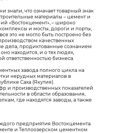
ни знали, что означает товарный знак
Строительные материалы – цемент и
ий «Востокцемент», – широко
омплексы и мосты, дороги и порты,
е это не могло быть построено без
производством качественных
ые дела, продиктованные сознанием
оно находится, и о тех людях,
ой ответственностью бизнеса.
ентных завода полного цикла на
отки нерудных материалов в
блике Саха (Якутия).
ифр и производственных показателей
ительности в области образования,
кам, где находятся заводы, а также
каждого предприятия Востокцемента.
ементе и Теплоозерском цементном