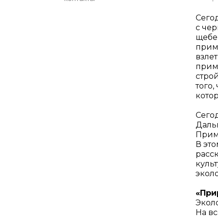
Сегод
с че
щебе
прим
взле
прим
стро
того,
котор
Сего
Даль
Прим
В эт
расск
культ
экол
«При
Экол
На в