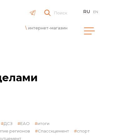
RU
EN
Поиск
интернет-магазин
делами
ДСЗ
ЕАО
итоги
итие регионов
Спасскцемент
спорт
кутцемент