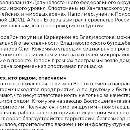
оревнованиях Дальневосточного федерального округ
оссийского уровня. Спортсмены из Хангаласского ул
пейских и мировых аренах. Например, ученик Покр
ной ДЮСШ Айсен Егоров выиграл первенство России,
ким шашкам, которое проходило в Турции.
орайон по улице Карьерной во Владивостоке, можно
альной ответственности Владивостокского бутощебен
рнатора Олег Кожемяко утвердил социальную прогр
 помогло активистам из числа жителей микрорайона
ие в проекте. Теперь в рамках программы возле дом
роена современная спортивная площадка.
тех, кто рядом, отвечаем»
чно же, социальная политика Востокцемента направ
оторых находятся предприятия. А по-другому и быть
ают, что несут ответственность не только за качество
ится рядом. К тому же на заводах Востокцемента зача
рритории. Получается, помогая другим – помогаешь 
альная работа на территориях присутствия Востокце
нт дорог, благоустройство территорий, безвозмездн
риалов, строительство важнейших инфраструктурны