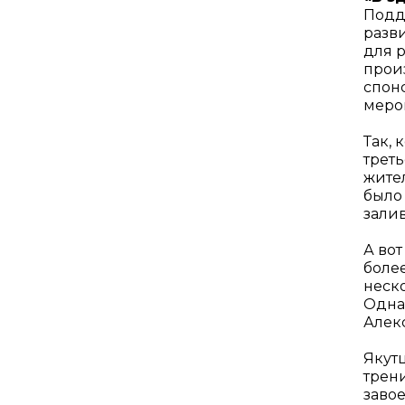
Подд
разв
для 
прои
спон
меро
Так, 
трет
жите
было
залив
А во
более
неск
Одна 
Алек
Якутц
трен
завое