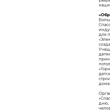
разр
наци
«Обр
Боль
Спас
инду
для п
«Эле
созд
Учащ
детя
прин
пото
«Гор
детс
стро
дома
Орга
«Спа
дню,
челов