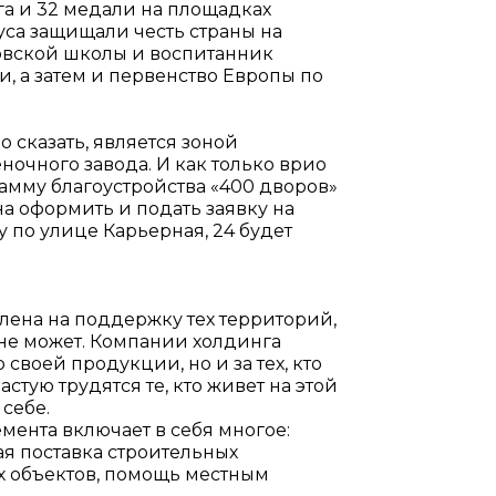
а и 32 медали на площадках
уса защищали честь страны на
овской школы и воспитанник
 а затем и первенство Европы по
 сказать, является зоной
очного завода. И как только врио
амму благоустройства «400 дворов»
 оформить и подать заявку на
у по улице Карьерная, 24 будет
лена на поддержку тех территорий,
 не может. Компании холдинга
 своей продукции, но и за тех, кто
стую трудятся те, кто живет на этой
себе.
мента включает в себя многое:
ая поставка строительных
х объектов, помощь местным