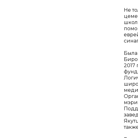
Не т
цеме
школ
помо
евре
синаг
Была
Биро
2017
фунда
Логи
широ
меди
Орга
мэри
Подд
завед
Якут
такж