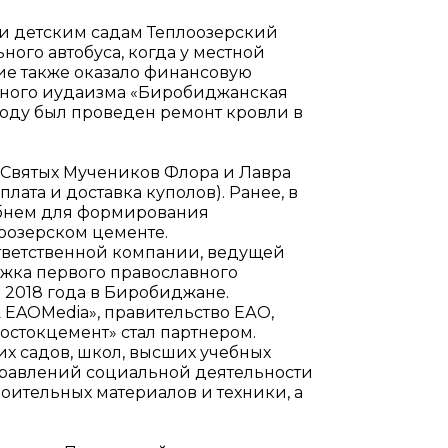
и детским садам Теплоозерский
ого автобуса, когда у местной
тие также оказало финансовую
ьного иудаизма «Биробиджанская
оду был проведен ремонт кровли в
 Святых Мучеников Флора и Лавра
ата и доставка куполов). Ранее, в
ебнем для формирования
плоозерском цементе.
ветственной компании, ведущей
ржка первого православного
 2018 года в Биробиджане.
EAOMedia», правительство ЕАО,
стокцемент» стал партнером.
х садов, школ, высших учебных
направлений социальной деятельности
оительных материалов и техники, а