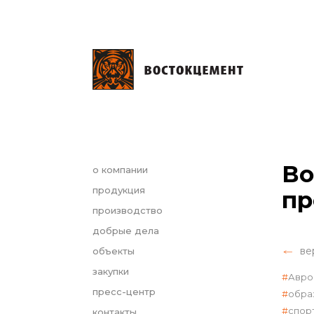
Во
о компании
продукция
пр
производство
добрые дела
ве
объекты
закупки
Авро
пресс-центр
обра
спор
контакты