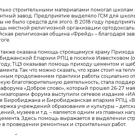
олько строительными материалами помогал школам 
нтный завод. Предприятие выделяло ГСМ для школьн
ы не было средств для этого. В 2018 году предприя
щь местной религиозной организации ортодоксал
йская религиозная община «Фрейд» – благодаря зав
оге.
 также оказана помощь строящемуся храму Прихода
биджанской Епархии РПЦ в поселке Известковом (опл
 году, ТЦЗ оказывал помощь приходу цементом и щ
мента. Так что можно сказать, что храм стоит на те
чным продолжением практики работы социально от
кую благотворительную деятельность, стала подде
афорума «Доброе слово», который прошел 26-27 мая
низаторами форума выступили сетевое издание «ИА 
я Биробиджана и Биробиджанская епархия РПЦ. «Во
ержка учреждений образования и культуры – детски
ений, музеев и т.д. – является одним из главных 
цемента. Здесь помощь выражается в выделении стр
е в проведении ремонтных и строительных работ.