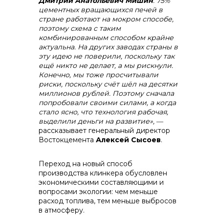
Дмитрий Анатольевич Мишин
. 75%
цементных вращающихся печей в
стране работают на мокром способе,
поэтому схема с таким
комбинированным способом крайне
+7 (423) 234 50 50
актуальна. На других заводах страны в
эту идею не поверили, поскольку так
ещё никто не делает, а мы рискнули.
Конечно, мы тоже просчитывали
риски, поскольку счёт шёл на десятки
миллионов рублей. Поэтому сначала
попробовали своими силами, а когда
стало ясно, что технология рабочая,
выделили деньги на развитие»,
―
рассказывает генеральный директор
Востокцемента
Алексей Сысоев
.
info@vostokcement.ru
Переход на новый способ
производства клинкера обусловлен
экономическими составляющими и
вопросами экологии: чем меньше
расход топлива, тем меньше выбросов
в атмосферу.