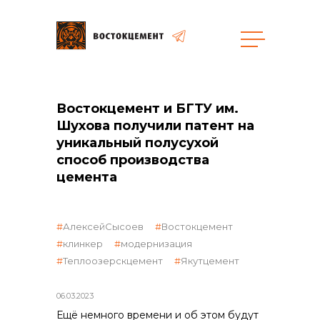
общая информация
Востокцемент и БГТУ им.
Шухова получили патент на
уникальный полусухой
способ производства
цемента
объявленные закупки
АлексейСысоев
Востокцемент
клинкер
модернизация
Теплоозерскцемент
Якутцемент
06.03.2023
Ещё немного времени и об этом будут