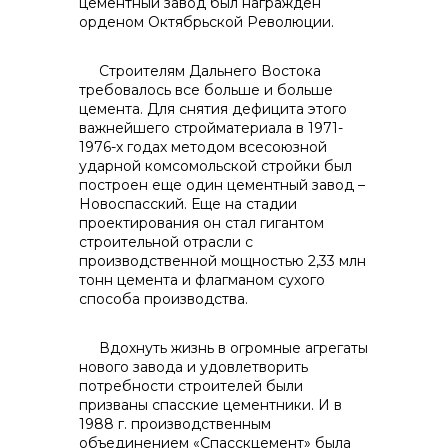
цементный завод был награжден
орденом Октябрьской Революции.
Строителям Дальнего Востока
требовалось все больше и больше
цемента. Для снятия дефицита этого
важнейшего стройматериала в 1971-
1976-х годах методом всесоюзной
ударной комсомольской стройки был
построен еще один цементный завод –
+7 (423) 234 50 50
Новоспасский. Еще на стадии
проектирования он стал гигантом
строительной отрасли с
производственной мощностью 2,33 млн
тонн цемента и флагманом сухого
способа производства.
Вдохнуть жизнь в огромные агрегаты
нового завода и удовлетворить
потребности строителей были
призваны спасские цементники. И в
1988 г. производственным
объединением «Спасскцемент» была