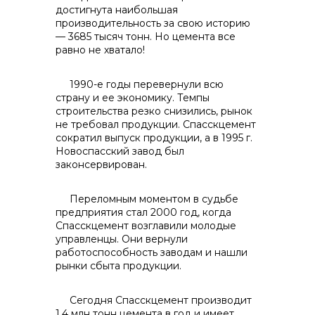
info@vostokcement.ru
достигнута наибольшая
производительность за свою историю
— 3685 тысяч тонн. Но цемента все
равно не хватало!
1990-е годы перевернули всю
страну и ее экономику. Темпы
строительства резко снизились, рынок
не требовал продукции. Спасскцемент
сократил выпуск продукции, а в 1995 г.
Новоспасский завод был
законсервирован.
Переломным моментом в судьбе
предприятия стал 2000 год, когда
Спасскцемент возглавили молодые
управленцы. Они вернули
работоспособность заводам и нашли
рынки сбыта продукции.
Сегодня Спасскцемент производит
1,4 млн тонн цемента в год и имеет