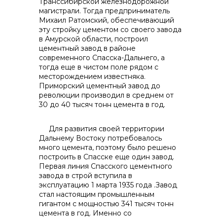
Транссибирской железнодорожной
магистрали. Тогда предприниматель
Михаил Ратомский, обеспечивающий
реализация неликвидов
эту стройку цементом со своего завода
в Амурской области, построил
цементный завод в районе
современного Спасска-Дальнего, а
тогда еще в чистом поле рядом с
месторождением известняка.
Приморский цементный завод до
революции производил в среднем от
30 до 40 тысяч тонн цемента в год.
Для развития своей территории
Дальнему Востоку потребовалось
много цемента, поэтому было решено
контакты отдела закупок
построить в Спасске еще один завод.
Первая линия Спасского цементного
завода в строй вступила в
эксплуатацию 1 марта 1935 года .Завод
стал настоящим промышленным
гигантом с мощностью 341 тысяч тонн
цемента в год. Именно со