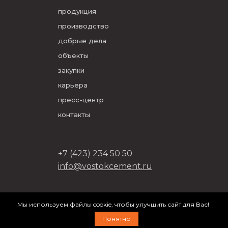
продукция
производство
добрые дела
объекты
закупки
карьера
пресс-центр
контакты
+7 (423) 234 50 50
info@vostokcement.ru
ООО «Востокцемент» 2026
Мы используем файлы cookie, чтобы улучшить сайт для Вас!
разработано в
DVIGA
Понятно