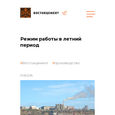
Пресс-центр
Объекты
Режим работы в летний
Закупки
период
общая информация
Востокцемент
производство
01.06.2016
объявленные закупки
реализация неликвидов
контакты отдела закупок