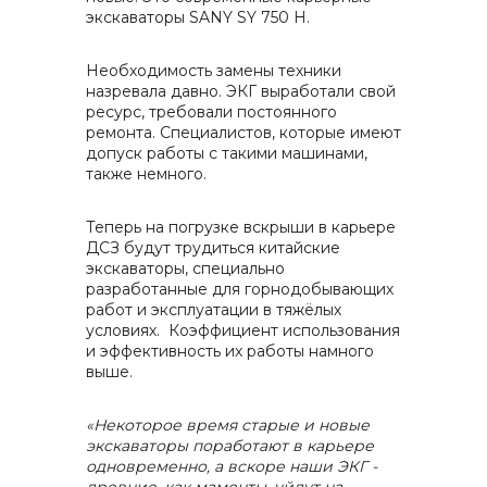
экскаваторы SANY SY
750 H.
контакты отдела закупок
Необходимость замены техники
назревала давно. ЭКГ выработали свой
ресурс, требовали постоянного
ремонта. Специалистов, которые имеют
допуск работы с такими машинами,
также немного.
Контакты
Теперь на погрузке вскрыши в карьере
ДСЗ будут трудиться китайские
экскаваторы, специально
разработанные для горнодобывающих
работ и эксплуатации в тяжёлых
+7 (423) 234 50 50
условиях. Коэффициент использования
и эффективность их работы намного
выше.
info@vostokcement.ru
«Некоторое время старые и новые
экскаваторы поработают в карьере
одновременно, а вскоре наши ЭКГ -