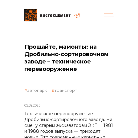
Объекты
Закупки
Прощайте, мамонты: на
Дробильно-сортировочном
заводе – техническое
общая информация
перевооружение
автопарк
транспорт
объявленные закупки
05.09.2023
Техническое перевооружение
реализация неликвидов
Дробильно-сортировочного завода. На
смену старым экскаваторам ЭКГ ― 1981
и 1988 годов выпуска ― приходят
новые. Это современные карьерные