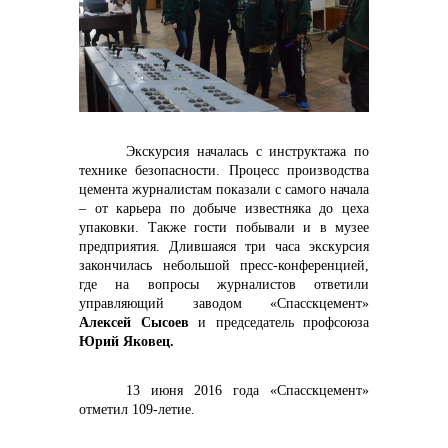
Контакты
Экскурсия началась с инструктажа по
технике безопасности. Процесс производства
цемента журналистам показали с самого начала
– от карьера по добыче известняка до цеха
+7 (423) 234 50 50
упаковки. Также гости побывали и в музее
предприятия. Длившаяся три часа экскурсия
закончилась небольшой пресс-конференцией,
info@vostokcement.ru
где на вопросы журналистов ответили
управляющий заводом «Спасскцемент»
Алексей Сысоев
и председатель профсоюза
Юрий Яковец.
13 июня 2016 года «Спасскцемент»
отметил 109-летие.