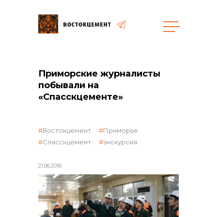
Объекты
Закупки
Приморские журналисты
побывали на
«Спасскцементе»
общая информация
Востокцемент
Приморье
объявленные закупки
Спасскцемент
экскурсия
21.06.2016
реализация неликвидов
контакты отдела закупок