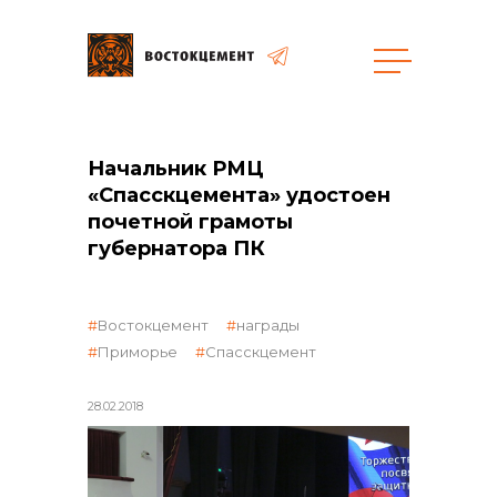
Закупки
Начальник РМЦ
«Спасскцемента» удостоен
общая информация
почетной грамоты
губернатора ПК
объявленные закупки
Востокцемент
награды
Приморье
Спасскцемент
28.02.2018
реализация неликвидов