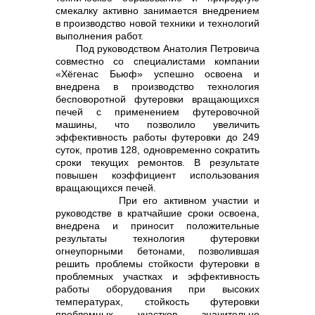
смекалку активно занимается внедрением
в производство новой техники и технологий
info@vostokcement.ru
выполнения работ.
Под руководством Анатолия Петровича
совместно со специалистами компании
«Хёгенас Бьюф» успешно освоена и
внедрена в производство технология
бесповоротной футеровки вращающихся
печей с применением футеровочной
машины, что позволило увеличить
эффективность работы футеровки до 249
суток, против 128, одновременно сократить
сроки текущих ремонтов. В результате
повышен коэффициент использования
вращающихся печей.
При его активном участии и
руководстве в кратчайшие сроки освоена,
внедрена и приносит положительные
результаты технология футеровки
огнеупорными бетонами, позволившая
решить проблемы стойкости футеровки в
проблемных участках и эффективность
работы оборудования при высоких
температурах, стойкость футеровки
проблемных участков значительно