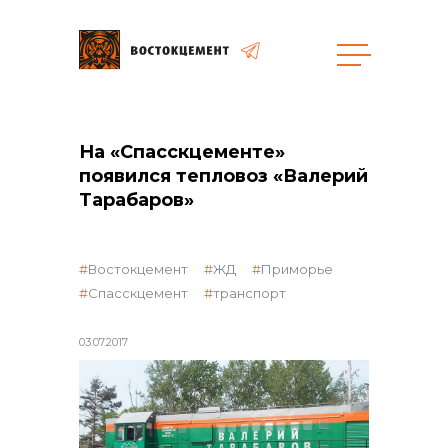
Закупки
На «Спасскцементе»
появился тепловоз «Валерий
общая информация
Тарабаров»
Востокцемент
ЖД
Приморье
объявленные закупки
Спасскцемент
транспорт
03.07.2017
реализация неликвидов