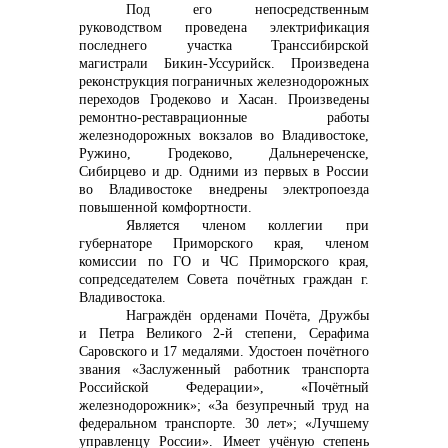
Под его непосредственным
info@vostokcement.ru
руководством проведена электрификация
последнего участка Транссибирской
магистрали Бикин-Уссурийск. Произведена
реконструкция пограничных железнодорожных
переходов Гродеково и Хасан. Произведены
ремонтно-реставрационные работы
железнодорожных вокзалов во Владивостоке,
Ружино, Гродеково, Дальнереченске,
Сибирцево и др. Одними из первых в России
во Владивостоке внедрены электропоезда
повышенной комфортности.
Является членом коллегии при
губернаторе Приморского края, членом
комиссии по ГО и ЧС Приморского края,
сопредседателем Совета почётных граждан г.
Владивостока.
Награждён орденами Почёта, Дружбы
и Петра Великого 2-й степени, Серафима
Саровского и 17 медалями. Удостоен почётного
звания «Заслуженный работник транспорта
Российской Федерации», «Почётный
железнодорожник»; «За безупречный труд на
федеральном транспорте. 30 лет»; «Лучшему
управленцу России». Имеет учёную степень