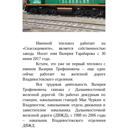
контакты отдела закупок
Именной тепловоз работает на
«Спасскцементе», является собственностью
завода. Носит имя Валерия Тарабарова с 30
июня 2017 года.
Контакты
Кстати, это уже не первый тепловоз с
именем Валерия Трофимовича – еще один
сейчас работает на железной дороге
Владивостокского отделения.
Вся трудовая деятельность Валерия
Трофимовича связана с Дальневосточной
железной дорогой. Он работал дежурным по
станции, начальником станций Мыс Чуркин и
+7 (423) 234 50 50
Владивосток; начальником отдела движения и
заместителем начальника Дальневосточной
железной дороги (ДВЖД); с 1988 по 2006 годы
– начальник Владивостокского отделения
ДВЖД.