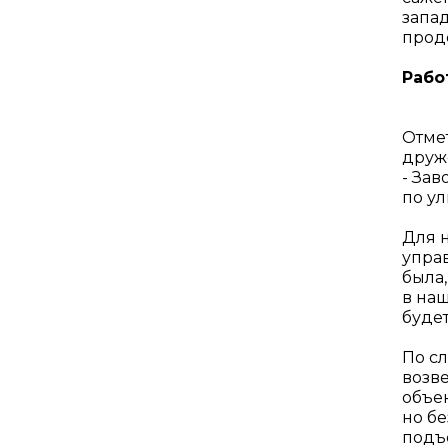
запад
прод
Рабо
Отме
друж
- Зав
по у
Для н
управ
была,
в наш
будет
По с
возв
объек
но бе
подъ