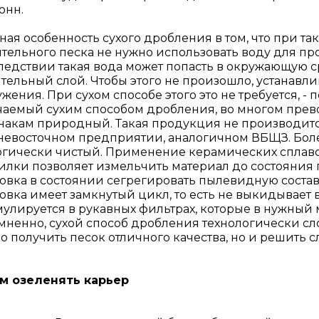
тонн.
вная особенность сухого дробления в том, что при т
ительного песка не нужно использовать воду для 
ледствии такая вода может попасть в окружающую ср
ительный слой. Чтобы этого не произошло, устанав
жения. При сухом способе этого это не требуется, -
чаемый сухим способом дробления, во многом пре
накам природный. Такая продукция не производитс
невосточном предприятии, аналогичном ВБЩЗ. Более
огически чистый. Применение керамических сплаво
илки позволяет измельчить материал до состояния 
новка в состоянии сегрегировать пылевидную сост
овка имеет замкнутый цикл, то есть не выкидывает 
мулируется в рукавных фильтрах, которые в нужный 
мненно, сухой способ дробления технологически сл
о получить песок отличного качества, но и решить
м озеленять карьер