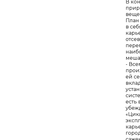
В ко
прир
веще
План
в се
карь
отсев
пере
наиб
меша
- Вс
прои
ей с
вкла
уста
систе
есть
убеж
«Цик
эксп
карь
горо
саже