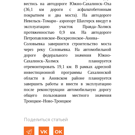
вестись на автодороге Южно-Сахалинск–Оха
(36,1 км дороги с асфальтобетонным
покрытием и два моста). На автодороге
Невельск–Томари– аэропорт Шахтерск введут в
эксплуатацию участок Правда–Холмск
протяженностью 0,9 км. На автодороге
Петропавловское–Воскресенское–Анива–
Соловьевка завершится строительство моста
через реку Соловьевка. На автомобильной
дороге федерального значения Южно-
Сахалинск–Холмск планируется
отремонтировать 19,1 км. В рамках адресной
инвестиционной программы Сахалинской
области в Анивском районе планируется
завершить работы и ввести в эксплуатацию
после реконструкции автомобильную дорогу
общего пользования местного значения
Троицкое–Ново-Троицкое
Поделиться статьей