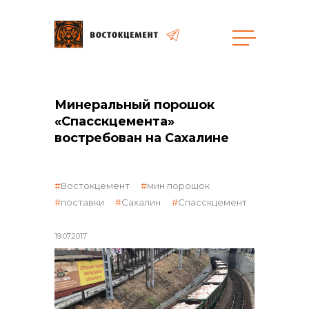
Закупки
Минеральный порошок
«Спасскцемента»
общая информация
востребован на Сахалине
Востокцемент
мин порошок
объявленные закупки
поставки
Сахалин
Спасскцемент
19.07.2017
реализация неликвидов