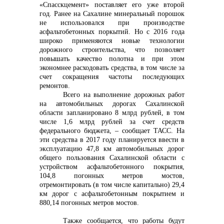
info@vostokcement.ru
«Спасскцемент» поставляет его уже второй
год. Ранее на Сахалине минеральный порошок
не использовался при производстве
асфальтобетонных поркытий. Но с 2016 года
широко применяются новые технологии
дорожного строительства, что позволяет
повышать качество полотна и при этом
экономнее расходовать средства, в том числе за
счет сокращения частоты последующих
ремонтов.
Всего на выполнение дорожных работ
на автомобильных дорогах Сахалинской
области запланировано 8 млрд рублей, в том
числе 1,6 млрд рублей за счет средств
федерального бюджета, – сообщает ТАСС. На
эти средства в 2017 году планируется ввести в
эксплуатацию 47,8 км автомобильных дорог
общего пользования Сахалинской области с
устройством асфальтобетонного покрытия,
104,8 погонных метров мостов,
отремонтировать (в том числе капитально) 29,4
км дорог с асфальтобетонным покрытием и
880,14 погонных метров мостов.
Также сообщается, что работы будут