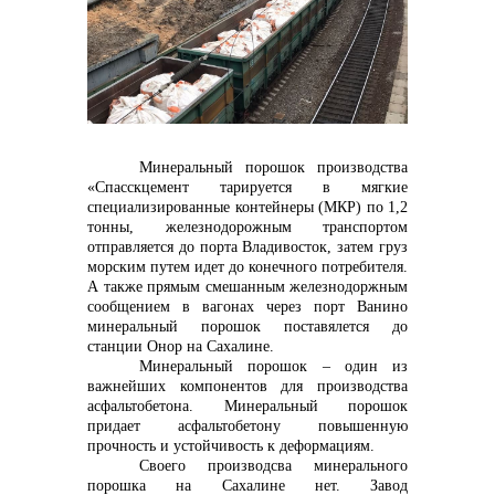
контакты отдела закупок
Минеральный порошок производства
«Спасскцемент тарируется в мягкие
специализированные контейнеры (МКР) по 1,2
тонны, железнодорожным транспортом
Контакты
отправляется до порта Владивосток, затем груз
морским путем идет до конечного потребителя.
А также прямым смешанным железнодоржным
сообщением в вагонах через порт Ванино
минеральный порошок поставялется до
станции Онор на Сахалине.
Минеральный порошок – один из
важнейших компонентов для производства
+7 (423) 234 50 50
асфальтобетона. Минеральный порошок
придает асфальтобетону повышенную
прочность и устойчивость к деформациям.
Своего производсва минерального
порошка на Сахалине нет. Завод