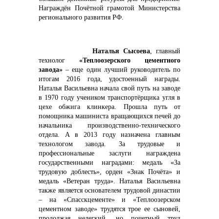
Награждён Почётной грамотой Министерства
регионального развития РФ.
Наталья Сысоева
, главный
технолог
«Теплоозерского цементного
завода»
– еще один лучший руководитель по
итогам 2016 года, удостоенный награды.
Наталья Васильевна начала свой путь на заводе
в 1970 году учеником транспортёрщика угля в
цехе обжига клинкера. Прошла путь от
помощника машиниста вращающихся печей до
начальника производственно-технического
отдела. А в 2013 году назначена главным
технологом завода. За трудовые и
профессиональные заслуги награждена
государственными наградами: медаль «За
трудовую доблесть», орден «Знак Почёта» и
медаль «Ветеран труда». Наталья Васильевна
также является основателем трудовой династии
– на «Спасскцементе» и «Теплоозерском
цементном заводе» трудятся трое ее сыновей,
продолжая нелегкий, но почетный труд