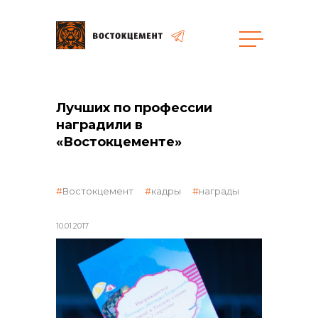
общая информация
Лучших по профессии
наградили в
«Востокцементе»
Востокцемент
кадры
награды
объявленные закупки
10.01.2017
реализация неликвидов