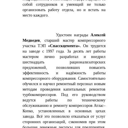
собой сотрудников и умеющий не только
организовать работу отдела, но и встать на
место каждого.
Удостоен награды
Алексей
Медведев
, старший мастер компрессорного
участка ТЭП
«Спасскцемента».
Он трудится
+7 (423) 234 50 50
на заводе с 1997 года. За десять лет работы
мастером лично разработал и внедрил
шестнадцать рационализаторских
предложений, позволивших повысить
эффективность и надёжность работы
компрессорного оборудования. Самостоятельно
обучился и научил ремонтный персонал новым
методам проведения капитальных ремонтов
info@vostokcement.ru
турбокомпрессоров. Под его руководством
ведутся работы по техническому
обслуживанию и ремонту компрессоров Атлас–
Копко, установленных в основных цехах
завода. Всё это позволило отказаться от услуг
сторонних организаций, сэкономив при этом
большие денежные ресурсы для предприятия.