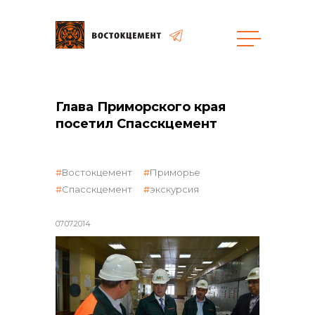
Объекты
Закупки
Глава Приморского края
посетил Спасскцемент
общая информация
Востокцемент
Приморье
Спасскцемент
экскурсия
объявленные закупки
07.07.2014
реализация неликвидов
контакты отдела закупок