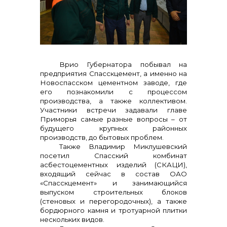
Врио Губернатора побывал на
Контакты
предприятия Спасскцемент, а именно на
Новоспасском цементном заводе, где
его познакомили с процессом
производства, а также коллективом.
Участники встречи задавали главе
Приморья самые разные вопросы – от
+7 (423) 234 50 50
будущего крупных районных
производств, до бытовых проблем.
Также Владимир Миклушевский
посетил Спасский комбинат
асбестоцементных изделий (СКАЦИ),
info@vostokcement.ru
входящий сейчас в состав ОАО
«Спасскцемент» и занимающийся
выпуском строительных блоков
(стеновых и перегородочных), а также
бордюрного камня и тротуарной плитки
нескольких видов.