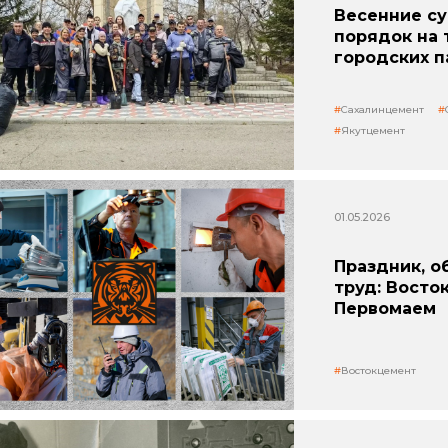
Весенние су
порядок на 
городских п
Сахалинцемент
Якутцемент
01.05.2026
Праздник, о
труд: Восто
Первомаем
Востокцемент