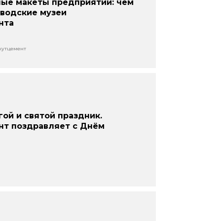
ные макеты предприятий: чем
аводские музеи
нта
кутцемент
ой и святой праздник.
нт поздравляет с Днём