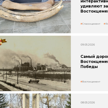
интерактив
удивляют з
Востокцеме
Спасскцемент
Я
09.05.2026
Самый дорог
Востокцеме
Победы
Востокцемент
08.05.2026