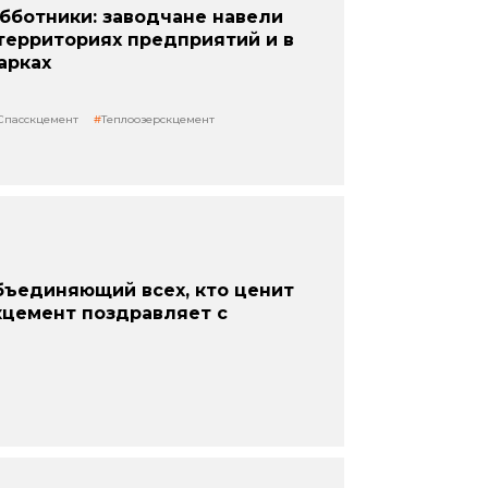
бботники: заводчане навели
территориях предприятий и в
арках
Спасскцемент
Теплоозерскцемент
бъединяющий всех, кто ценит
кцемент поздравляет с