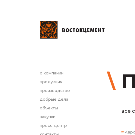
П
о компании
продукция
производство
добрые дела
объекты
все 
закупки
пресс-центр
Авр
контакты