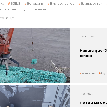
ка
ВБЩЗ
Ветераны
ВикторИванов
Владивосток
 строителя
добрые дела
ать еще
27.05.2026
Навигация-2
сезон
навигация
Якут
18.05.2026
Бивни мамон