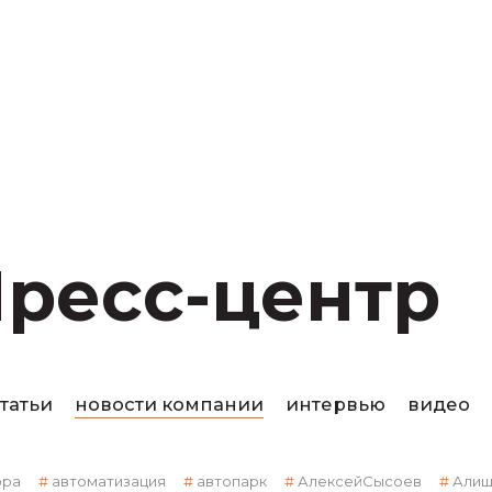
ресс-центр
статьи
новости компании
интервью
видео
ора
автоматизация
автопарк
АлексейСысоев
Алиш