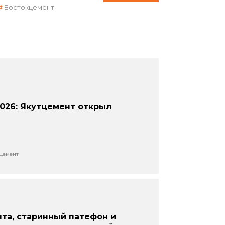
Востокцемент
026: Якутцемент открыл
цемент
та, старинный патефон и