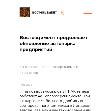
Закупки
Востокцемент продолжает
обновление автопарка
общая информация
предприятий
автопарк
Теплоозерскцемент
объявленные закупки
транспорт
17.06.2024
Пять новых самосвалов SITRAK теперь
реализация неликвидов
работают на Теплоозёрскцементе. Три
– в карьере мобильного дробильно-
сортировочного комплекса в Лондоко-
заводе, две единицы техники заменили