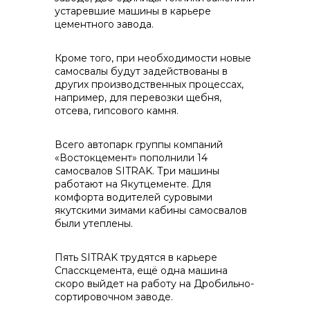
устаревшие машины в карьере
контакты отдела закупок
цементного завода.
Кроме того, при необходимости новые
самосвалы будут задействованы в
других производственных процессах,
например, для перевозки щебня,
отсева, гипсового камня.
Контакты
Всего автопарк группы компаний
«Востокцемент» пополнили 14
самосвалов SITRAK. Три машины
работают на Якутцементе. Для
комфорта водителей суровыми
якутскими зимами кабины самосвалов
+7 (423) 234 50 50
были утеплены.
Пять SITRAK трудятся в карьере
Спасскцемента, ещё одна машина
скоро выйдет на работу на Дробильно-
info@vostokcement.ru
сортировочном заводе.