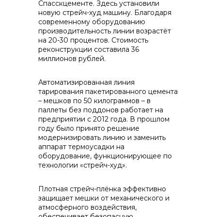
Спасскцементе. Здесь установили
новую стрейч-худ машину. Благодаря
контакты отдела закупок
современному оборудованию
производительность линии возрастёт
на 20-30 процентов. Стоимость
реконструкции составила 36
миллионов рублей.
Автоматизированная линия
тарирования пакетированного цемента
– мешков по 50 килограммов – в
Контакты
паллеты без поддонов работает на
предприятии с 2012 года. В прошлом
году было принято решение
модернизировать линию и заменить
аппарат термоусадки на
оборудование, функционирующее по
технологии «стрейч-худ».
+7 (423) 234 50 50
Плотная стрейч-плёнка эффективно
защищает мешки от механического и
атмосферного воздействия,
info@vostokcement.ru
обеспечивает безопасную