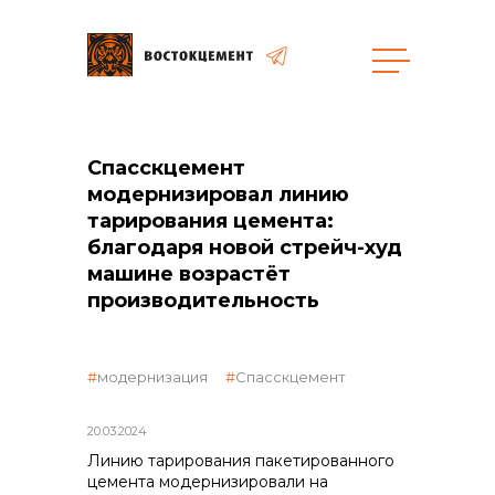
Закупки
Спасскцемент
модернизировал линию
общая информация
тарирования цемента:
благодаря новой стрейч-худ
машине возрастёт
производительность
объявленные закупки
модернизация
Спасскцемент
реализация неликвидов
20.03.2024
Линию тарирования пакетированного
цемента модернизировали на