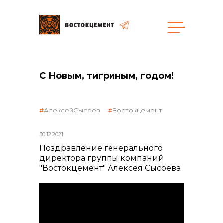
Закупки
С Новым, тигриным, годом!
общая информация
АлексейСысоев
Востокцемент
30.12.2021
объявленные закупки
Поздравление генерального
директора группы компаний
"Востокцемент" Алексея Сысоева
реализация неликвидов