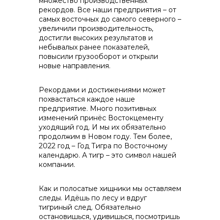
множество производственных
рекордов. Все наши предприятия – от
самых восточных до самого северного –
info@vostokcement.ru
увеличили производительность,
достигли высоких результатов и
небывалых ранее показателей,
повысили грузооборот и открыли
новые направления.
Рекордами и достижениями может
похвастаться каждое наше
предприятие. Много позитивных
изменений принёс Востокцементу
уходящий год. И мы их обязательно
продолжим в Новом году. Тем более,
2022 год – Год Тигра по Восточному
календарю. А тигр – это символ нашей
компании.
Как и полосатые хищники мы оставляем
следы. Идёшь по лесу и вдруг
тигриный след. Обязательно
остановишься, удивишься, посмотришь