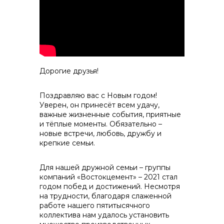
контакты отдела закупок
Дорогие друзья!
Поздравляю вас с Новым годом!
Уверен, он принесёт всем удачу,
важные жизненные события, приятные
и тёплые моменты. Обязательно –
Контакты
новые встречи, любовь, дружбу и
крепкие семьи.
Для нашей дружной семьи – группы
компаний «Востокцемент» – 2021 стал
годом побед и достижений. Несмотря
на трудности, благодаря слаженной
+7 (423) 234 50 50
работе нашего пятитысячного
коллектива нам удалось установить