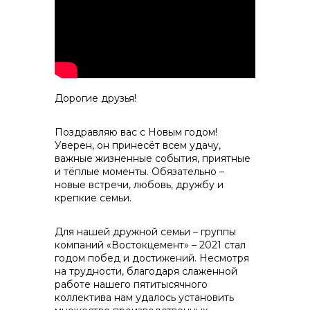
контакты отдела закупок
Дорогие друзья!
Поздравляю вас с Новым годом!
Уверен, он принесёт всем удачу,
важные жизненные события, приятные
и тёплые моменты. Обязательно –
Контакты
новые встречи, любовь, дружбу и
крепкие семьи.
Для нашей дружной семьи – группы
компаний «Востокцемент» – 2021 стал
годом побед и достижений. Несмотря
на трудности, благодаря слаженной
+7 (423) 234 50 50
работе нашего пятитысячного
коллектива нам удалось установить