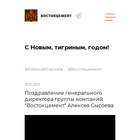
Закупки
С Новым, тигриным, годом!
общая информация
АлексейСысоев
Востокцемент
30.12.2021
объявленные закупки
Поздравление генерального
директора группы компаний
"Востокцемент" Алексея Сысоева
реализация неликвидов