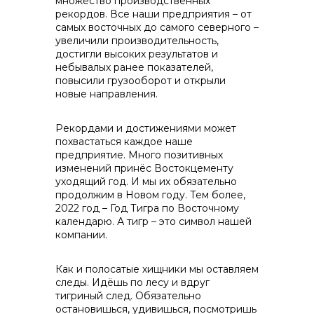
множество производственных
рекордов. Все наши предприятия – от
самых восточных до самого северного –
info@vostokcement.ru
увеличили производительность,
достигли высоких результатов и
небывалых ранее показателей,
повысили грузооборот и открыли
новые направления.
Рекордами и достижениями может
похвастаться каждое наше
предприятие. Много позитивных
изменений принёс Востокцементу
уходящий год. И мы их обязательно
продолжим в Новом году. Тем более,
2022 год – Год Тигра по Восточному
календарю. А тигр – это символ нашей
компании.
Как и полосатые хищники мы оставляем
следы. Идёшь по лесу и вдруг
тигриный след. Обязательно
остановишься, удивишься, посмотришь