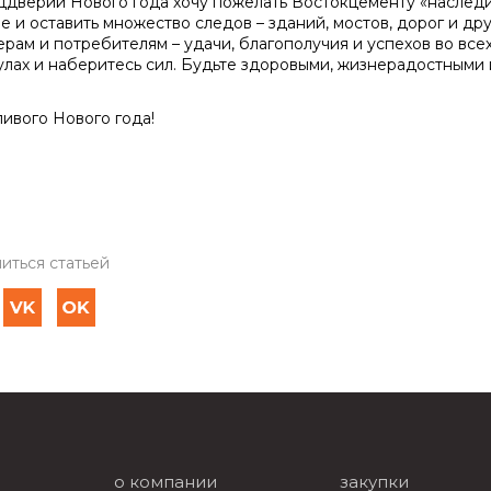
ддверии Нового года хочу пожелать Востокцементу «наслед
е и оставить множество следов – зданий, мостов, дорог и др
ерам и потребителям – удачи, благополучия и успехов во все
улах и наберитесь сил. Будьте здоровыми, жизнерадостными и
ливого Нового года!
иться статьей
о компании
закупки