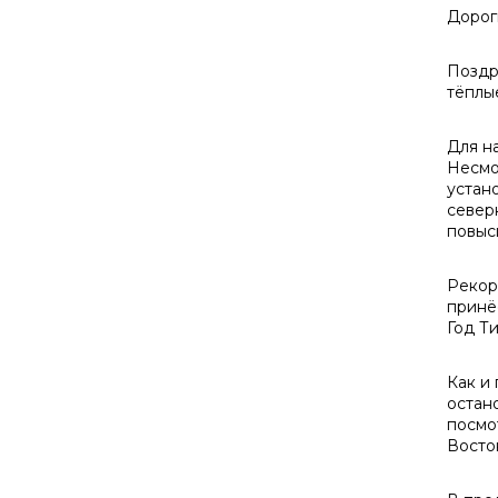
Дорог
Поздр
тёплы
Для н
Несмо
устан
север
повыс
Рекор
принё
Год Т
Как и
остан
посмот
Восто