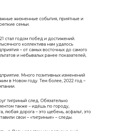
важные жизненные события, приятные и
репкие семьи.
21 стал годом побед и достижений.
тысячного коллектива нам удалось
приятия – от самых восточных до самого
льтатов и небывалых ранее показателей,
дприятие. Много позитивных изменений
им в Новом году. Тем более, 2022 год –
мпании.
руг тигриный след. Обязательно
ентом также – идёшь по городу,
, любая дорога – это щебень, асфальт, это
тавили свои – «тигриные» – следы.