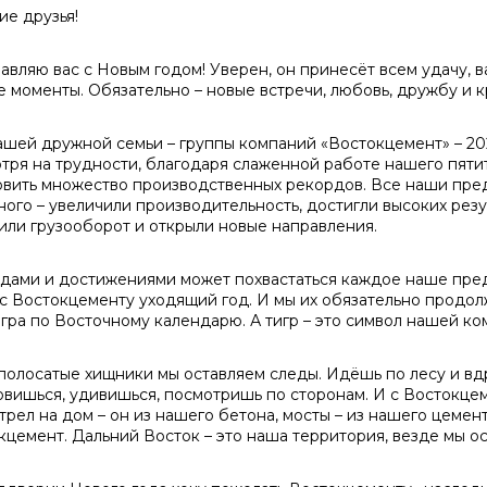
ие друзья!
авляю вас с Новым годом! Уверен, он принесёт всем удачу, 
е моменты. Обязательно – новые встречи, любовь, дружбу и к
ашей дружной семьи – группы компаний «Востокцемент» – 20
тря на трудности, благодаря слаженной работе нашего пяти
овить множество производственных рекордов. Все наши пред
ного – увеличили производительность, достигли высоких резу
или грузооборот и открыли новые направления.
дами и достижениями может похвастаться каждое наше пре
с Востокцементу уходящий год. И мы их обязательно продолж
игра по Восточному календарю. А тигр – это символ нашей ко
 полосатые хищники мы оставляем следы. Идёшь по лесу и вд
овишься, удивишься, посмотришь по сторонам. И с Востокцем
рел на дом – он из нашего бетона, мосты – из нашего цемента
кцемент. Дальний Восток – это наша территория, везде мы ос