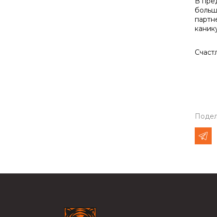
В пре
больш
партн
каник
Счаст
Подел