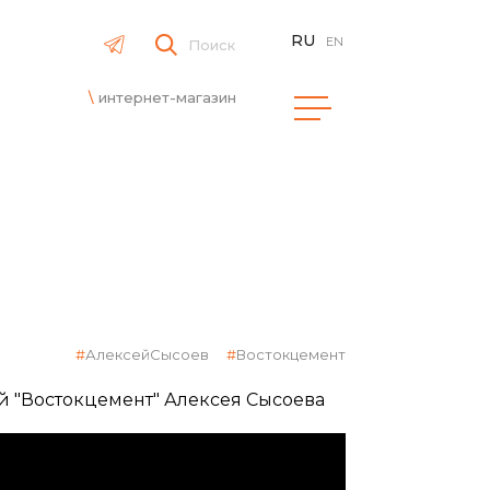
RU
EN
Поиск
интернет-магазин
АлексейСысоев
Востокцемент
 "Востокцемент" Алексея Сысоева