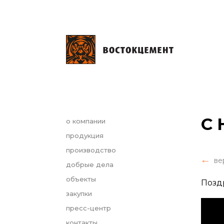
С 
о компании
продукция
производство
ве
добрые дела
объекты
Позд
закупки
пресс-центр
контакты