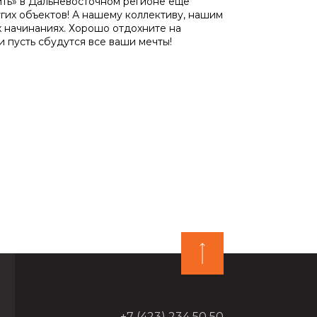
ить» в Дальневосточном регионе ещё
угих объектов! А нашему коллективу, нашим
х начинаниях. Хорошо отдохните на
 пусть сбудутся все ваши мечты!
+7 (423) 234 50 50