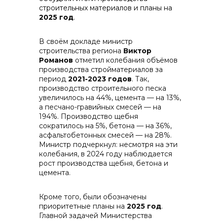
строительных материалов и планы на
2025 год
.
контакты отдела закупок
В своём докладе министр
строительства региона
Виктор
Романов
отметил колебания объёмов
производства стройматериалов за
период
2021-2023 годов
. Так,
производство строительного песка
увеличилось на 44%, цемента — на 13%,
а песчано-гравийных смесей — на
194%. Производство щебня
сократилось на 5%, бетона — на 36%,
Контакты
асфальтобетонных смесей — на 28%.
Министр подчеркнул: несмотря на эти
колебания, в 2024 году наблюдается
рост производства щебня, бетона и
цемента.
Кроме того, были обозначены
+7 (423) 234 50 50
приоритетные планы на
2025 год
.
Главной задачей Министерства