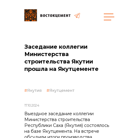
Закупки
Заседание коллегии
общая информация
Министерства
строительства Якутии
прошла на Якутцементе
объявленные закупки
Якутия
Якутцемент
17.10.2024
Выездное заседание коллегии
Министерства строительства
реализация неликвидов
Республики Саха (Якутия) состоялось
на базе Якутцемента. На встрече
обсудили итоги производства