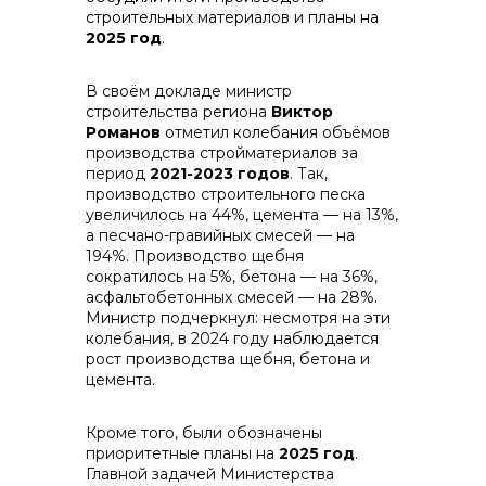
строительных материалов и планы на
2025 год
.
контакты отдела закупок
В своём докладе министр
строительства региона
Виктор
Романов
отметил колебания объёмов
производства стройматериалов за
период
2021-2023 годов
. Так,
производство строительного песка
увеличилось на 44%, цемента — на 13%,
а песчано-гравийных смесей — на
194%. Производство щебня
сократилось на 5%, бетона — на 36%,
Контакты
асфальтобетонных смесей — на 28%.
Министр подчеркнул: несмотря на эти
колебания, в 2024 году наблюдается
рост производства щебня, бетона и
цемента.
Кроме того, были обозначены
+7 (423) 234 50 50
приоритетные планы на
2025 год
.
Главной задачей Министерства