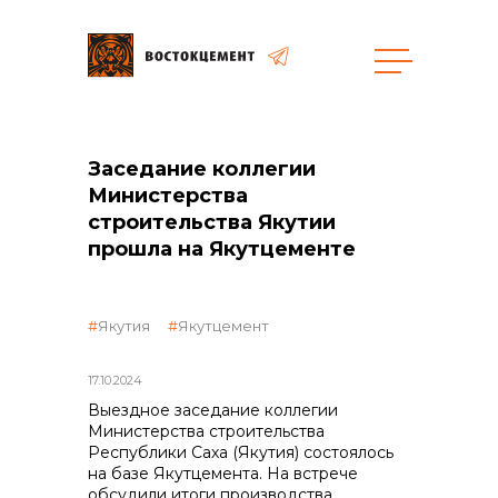
Закупки
Заседание коллегии
общая информация
Министерства
строительства Якутии
прошла на Якутцементе
объявленные закупки
Якутия
Якутцемент
17.10.2024
Выездное заседание коллегии
Министерства строительства
реализация неликвидов
Республики Саха (Якутия) состоялось
на базе Якутцемента. На встрече
обсудили итоги производства