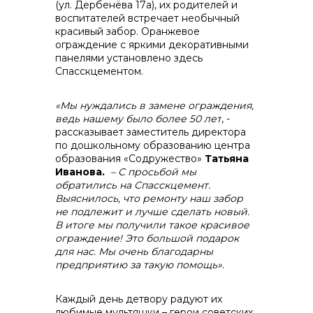
(ул. Дербенёва 17а), их родителей и
контакты отдела закупок
воспитателей встречает необычный
красивый забор. Оранжевое
ограждение с яркими декоративными
панелями установлено здесь
Спасскцементом.
«Мы нуждались в замене ограждения,
ведь нашему было более 50 лет
, -
рассказывает заместитель директора
Контакты
по дошкольному образованию центра
образования «Содружество»
Татьяна
Иванова.
– С просьбой мы
обратились на Спасскцемент.
Выяснилось, что ремонту наш забор
не подлежит и лучше сделать новый.
В итоге мы получили такое красивое
+7 (423) 234 50 50
ограждение! Это большой подарок
для нас. Мы очень благодарны
предприятию за такую помощь».
info@vostokcement.ru
Каждый день детвору радуют их
любимые мультяшки – герои советских