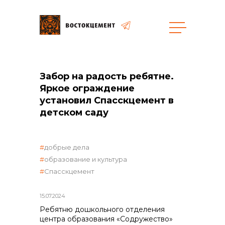
Закупки
Забор на радость ребятне.
Яркое ограждение
общая информация
установил Спасскцемент в
детском саду
объявленные закупки
добрые дела
образование и культура
Спасскцемент
реализация неликвидов
15.07.2024
Ребятню дошкольного отделения
центра образования «Содружество»