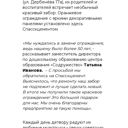
(ул. Дербенёва 17а), их родителей и
контакты отдела закупок
воспитателей встречает необычный
красивый забор. Оранжевое
ограждение с яркими декоративными
панелями установлено здесь
Спасскцементом.
«Мы нуждались в замене ограждения,
ведь нашему было более 50 лет
, -
рассказывает заместитель директора
Контакты
по дошкольному образованию центра
образования «Содружество»
Татьяна
Иванова.
– С просьбой мы
обратились на Спасскцемент.
Выяснилось, что ремонту наш забор
не подлежит и лучше сделать новый.
В итоге мы получили такое красивое
+7 (423) 234 50 50
ограждение! Это большой подарок
для нас. Мы очень благодарны
предприятию за такую помощь».
info@vostokcement.ru
Каждый день детвору радуют их
любимые мультяшки – герои советских