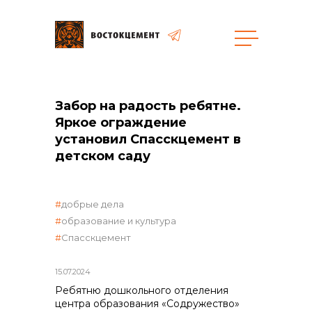
Закупки
Забор на радость ребятне.
Яркое ограждение
общая информация
установил Спасскцемент в
детском саду
объявленные закупки
добрые дела
образование и культура
Спасскцемент
реализация неликвидов
15.07.2024
Ребятню дошкольного отделения
центра образования «Содружество»