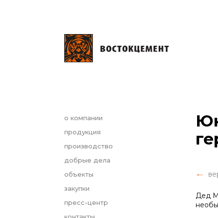
Юн
о компании
продукция
ге
производство
добрые дела
ве
объекты
закупки
Дед М
пресс-центр
необы
контакты