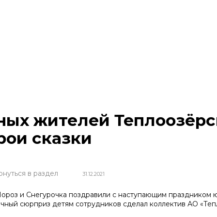
ых жителей Теплоозёрс
рои сказки
рнуться в раздел
31.12.2021
ороз и Снегурочка поздравили с наступающим праздником ю
чный сюрприз детям сотрудников сделал коллектив АО «Теп