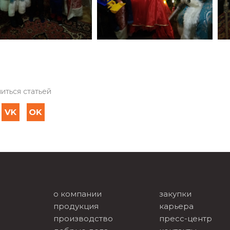
иться статьей
о компании
закупки
продукция
карьера
производство
пресс-центр