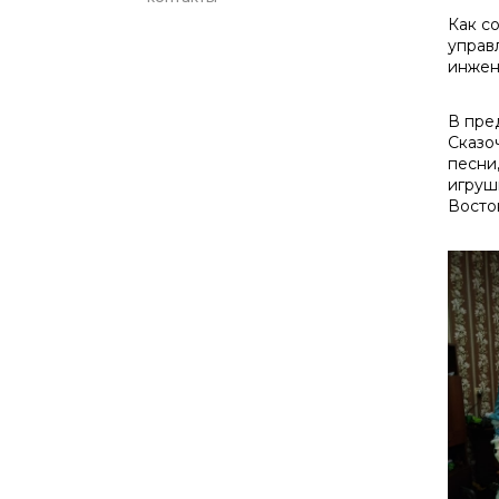
Как с
управ
инжен
В пре
Сказо
песни
игруш
Восто