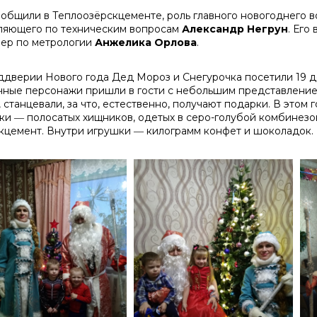
ообщили в Теплоозёрскцементе, роль главного новогоднего 
ляющего по техническим вопросам
Александр Негрун
. Его
ер по метрологии
Анжелика Орлова
.
ддверии Нового года Дед Мороз и Снегурочка посетили 19 дет
чные персонажи пришли в гости с небольшим представлением,
, станцевали, за что, естественно, получают подарки. В этом
ки ― полосатых хищников, одетых в серо-голубой комбинезо
кцемент. Внутри игрушки ― килограмм конфет и шоколадок.