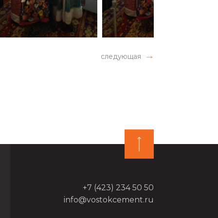
следующая
+7 (423) 234 50 50
info@vostokcement.ru