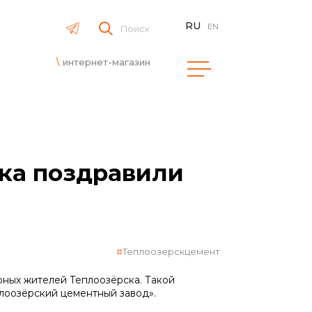
RU
EN
Поиск
интернет-магазин
ка поздравили
Теплоозерскцемент
ных жителей Теплоозёрска. Такой
лоозёрский цементный завод».