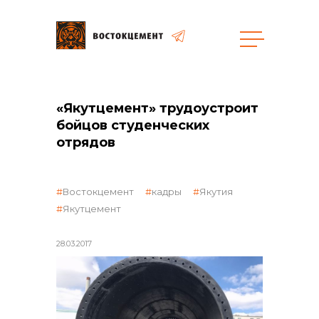
Объекты
Закупки
«Якутцемент» трудоустроит
бойцов студенческих
отрядов
общая информация
Востокцемент
кадры
Якутия
объявленные закупки
Якутцемент
28.03.2017
реализация неликвидов
контакты отдела закупок