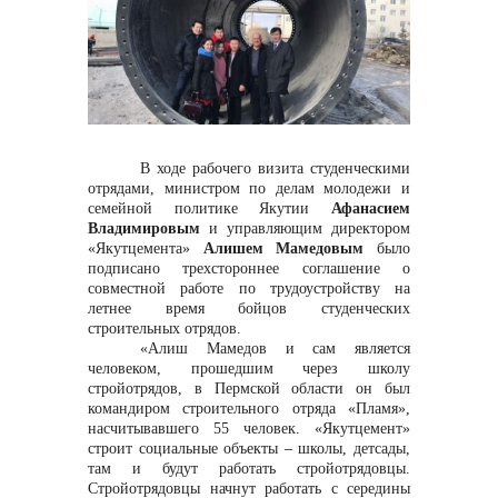
Контакты
В ходе рабочего визита студенческими
отрядами, министром по делам молодежи и
семейной политике Якутии
Афанасием
Владимировым
и управляющим директором
«Якутцемента»
Алишем Мамедовым
было
+7 (423) 234 50 50
подписано трехстороннее соглашение о
совместной работе по трудоустройству на
летнее время бойцов студенческих
строительных отрядов.
info@vostokcement.ru
«Алиш Мамедов и сам является
человеком, прошедшим через школу
стройотрядов, в Пермской области он был
командиром строительного отряда «Пламя»,
насчитывавшего 55 человек. «Якутцемент»
строит социальные объекты
–
школы, детсады,
там и будут работать стройотрядовцы.
Стройотрядовцы начнут работать с середины