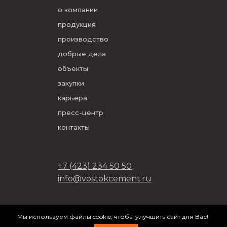
о компании
продукция
производство
добрые дела
объекты
закупки
карьера
пресс-центр
контакты
+7 (423) 234 50 50
info@vostokcement.ru
ООО «Востокцемент» 2026
Мы используем файлы cookie, чтобы улучшить сайт для Вас!
разработано в
DVIGA