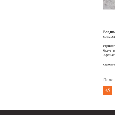
Влади
совмест
строит
будут 
Афанас
строите
Подел