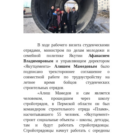
Контакты
В ходе рабочего визита студенческими
отрядами, министром по делам молодежи и
семейной политике Якутии
Афанасием
Владимировым
и управляющим директором
«Якутцемента»
Алишем Мамедовым
было
+7 (423) 234 50 50
подписано трехстороннее соглашение о
совместной работе по трудоустройству на
летнее время бойцов студенческих
строительных отрядов.
info@vostokcement.ru
«Алиш Мамедов и сам является
человеком, прошедшим через школу
стройотрядов, в Пермской области он был
командиром строительного отряда «Пламя»,
насчитывавшего 55 человек. «Якутцемент»
строит социальные объекты
–
школы, детсады,
там и будут работать стройотрядовцы.
Стройотрядовцы начнут работать с середины