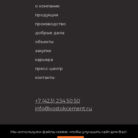
о компании
продукция
производство
добрые дела
объекты
закупки
карьера
пресс-центр
контакты
+7 (423) 234 50 50
info@vostokcement.ru
ООО «Востокцемент» 2026
Мы используем файлы cookie, чтобы улучшить сайт для Вас!
разработано в
DVIGA