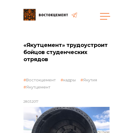
Объекты
Закупки
«Якутцемент» трудоустроит
бойцов студенческих
отрядов
общая информация
Востокцемент
кадры
Якутия
объявленные закупки
Якутцемент
28.03.2017
реализация неликвидов
контакты отдела закупок