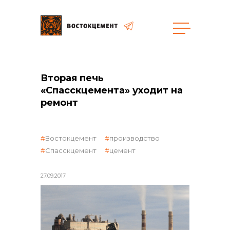
Закупки
Вторая печь
«Спасскцемента» уходит на
общая информация
ремонт
Востокцемент
производство
объявленные закупки
Спасскцемент
цемент
27.09.2017
реализация неликвидов