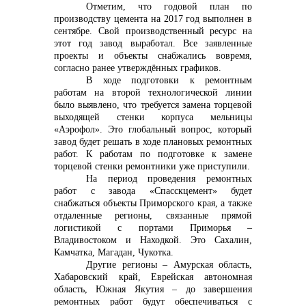
Отметим, что годовой план по
производству цемента на 2017 год выполнен в
info@vostokcement.ru
сентябре. Свой производственный ресурс на
этот год завод выработал. Все заявленные
проекты и объекты снабжались вовремя,
согласно ранее утверждённых графиков.
В ходе подготовки к ремонтным
работам на второй технологической линии
было выявлено, что требуется замена торцевой
выходящей стенки корпуса мельницы
«Аэрофол». Это глобальный вопрос, который
завод будет решать в ходе плановых ремонтных
работ. К работам по подготовке к замене
торцевой стенки ремонтники уже приступили.
На период проведения ремонтных
работ с завода «Спасскцемент» будет
снабжаться объекты Приморского края, а также
отдаленные регионы, связанные прямой
логистикой с портами Приморья –
Владивостоком и Находкой. Это Сахалин,
Камчатка, Магадан, Чукотка.
Другие регионы – Амурская область,
Хабаровский край, Еврейская автономная
область, Южная Якутия – до завершения
ремонтных работ будут обеспечиваться с