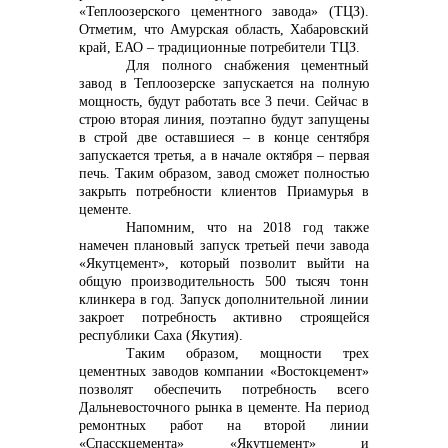
«Теплоозерского цементного завода» (ТЦЗ).
Отметим, что Амурская область, Хабаровский
край, ЕАО – традиционные потребители ТЦЗ.
Для полного снабжения цементный
завод в Теплоозерске запускается на полную
мощность, будут работать все 3 печи. Сейчас в
строю вторая линия, поэтапно будут запущены
в строй две оставшиеся – в конце сентября
запускается третья, а в начале октября – первая
печь. Таким образом, завод сможет полностью
закрыть потребности клиентов Приамурья в
цементе.
Напомним, что на 2018 год также
намечен плановый запуск третьей печи завода
«Якутцемент», который позволит выйти на
общую производительность 500 тысяч тонн
клинкера в год. Запуск дополнительной линии
закроет потребность активно строящейся
республики Саха (Якутия).
Таким образом, мощности трех
цементных заводов компании «Востокцемент»
позволят обеспечить потребность всего
Дальневосточного рынка в цементе. На период
ремонтных работ на второй линии
«Спасскцемента» «Якутцемент» и