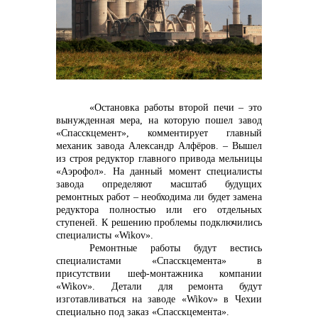
контакты отдела закупок
«Остановка работы второй печи – это
вынужденная мера, на которую пошел завод
«Спасскцемент», комментирует главный
механик завода Александр Алфёров. – Вышел
из строя редуктор главного привода мельницы
Контакты
«Аэрофол». На данный момент специалисты
завода определяют масштаб будущих
ремонтных работ – необходима ли будет замена
редуктора полностью или его отдельных
ступеней. К решению проблемы подключились
специалисты «
Wikov
».
Ремонтные работы будут вестись
специалистами «Спасскцемента» в
+7 (423) 234 50 50
присутствии шеф-монтажника компании
«
Wikov
». Детали для ремонта будут
изготавливаться на заводе «
Wikov
» в Чехии
специально под заказ «Спасскцемента».