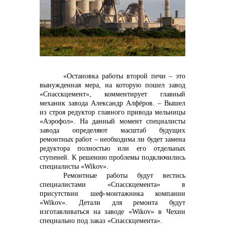
контакты отдела закупок
«Остановка работы второй печи – это
вынужденная мера, на которую пошел завод
«Спасскцемент», комментирует главный
механик завода Александр Алфёров. – Вышел
из строя редуктор главного привода мельницы
Контакты
«Аэрофол». На данный момент специалисты
завода определяют масштаб будущих
ремонтных работ – необходима ли будет замена
редуктора полностью или его отдельных
ступеней. К решению проблемы подключились
специалисты «
Wikov
».
Ремонтные работы будут вестись
специалистами «Спасскцемента» в
+7 (423) 234 50 50
присутствии шеф-монтажника компании
«
Wikov
». Детали для ремонта будут
изготавливаться на заводе «
Wikov
» в Чехии
специально под заказ «Спасскцемента».