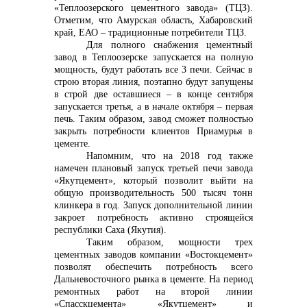
«Теплоозерского цементного завода» (ТЦЗ).
Отметим, что Амурская область, Хабаровский
край, ЕАО – традиционные потребители ТЦЗ.
Для полного снабжения цементный
завод в Теплоозерске запускается на полную
мощность, будут работать все 3 печи. Сейчас в
строю вторая линия, поэтапно будут запущены
в строй две оставшиеся – в конце сентября
запускается третья, а в начале октября – первая
печь. Таким образом, завод сможет полностью
закрыть потребности клиентов Приамурья в
цементе.
Напомним, что на 2018 год также
намечен плановый запуск третьей печи завода
«Якутцемент», который позволит выйти на
общую производительность 500 тысяч тонн
клинкера в год. Запуск дополнительной линии
закроет потребность активно строящейся
республики Саха (Якутия).
Таким образом, мощности трех
цементных заводов компании «Востокцемент»
позволят обеспечить потребность всего
Дальневосточного рынка в цементе. На период
ремонтных работ на второй линии
«Спасскцемента» «Якутцемент» и