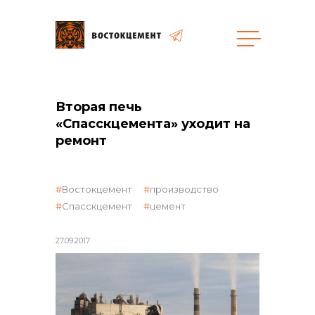
Закупки
Вторая печь
«Спасскцемента» уходит на
общая информация
ремонт
Востокцемент
производство
объявленные закупки
Спасскцемент
цемент
27.09.2017
реализация неликвидов