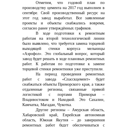
Отметим, что годовой план по
производству цемента на 2017 год выполнен в
info@vostokcement.ru
сентябре. Свой производственный ресурс на
этот год завод выработал. Все заявленные
проекты и объекты снабжались вовремя,
согласно ранее утверждённых графиков.
В ходе подготовки к ремонтным
работам на второй технологической линии
было выявлено, что требуется замена торцевой
выходящей стенки корпуса мельницы
«Аэрофол». Это глобальный вопрос, который
завод будет решать в ходе плановых ремонтных
работ. К работам по подготовке к замене
торцевой стенки ремонтники уже приступили.
На период проведения ремонтных
работ с завода «Спасскцемент» будет
снабжаться объекты Приморского края, а также
отдаленные регионы, связанные прямой
логистикой с портами Приморья –
Владивостоком и Находкой. Это Сахалин,
Камчатка, Магадан, Чукотка.
Другие регионы – Амурская область,
Хабаровский край, Еврейская автономная
область, Южная Якутия – до завершения
ремонтных работ будут обеспечиваться с