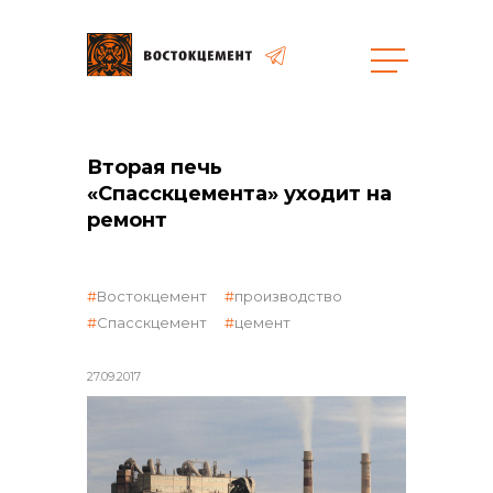
Закупки
Вторая печь
«Спасскцемента» уходит на
общая информация
ремонт
Востокцемент
производство
объявленные закупки
Спасскцемент
цемент
27.09.2017
реализация неликвидов