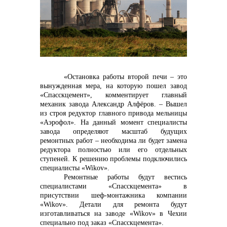
контакты отдела закупок
«Остановка работы второй печи – это
вынужденная мера, на которую пошел завод
«Спасскцемент», комментирует главный
механик завода Александр Алфёров. – Вышел
из строя редуктор главного привода мельницы
Контакты
«Аэрофол». На данный момент специалисты
завода определяют масштаб будущих
ремонтных работ – необходима ли будет замена
редуктора полностью или его отдельных
ступеней. К решению проблемы подключились
специалисты «
Wikov
».
Ремонтные работы будут вестись
специалистами «Спасскцемента» в
+7 (423) 234 50 50
присутствии шеф-монтажника компании
«
Wikov
». Детали для ремонта будут
изготавливаться на заводе «
Wikov
» в Чехии
специально под заказ «Спасскцемента».