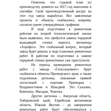
Отметим, что годовой план по
производству цемента на 2017 год выполнен в
info@vostokcement.ru
сентябре. Свой производственный ресурс на
этот год завод выработал. Все заявленные
проекты и объекты снабжались вовремя,
согласно ранее утверждённых графиков.
В ходе подготовки к ремонтным
работам на второй технологической линии
было выявлено, что требуется замена торцевой
выходящей стенки корпуса мельницы
«Аэрофол». Это глобальный вопрос, который
завод будет решать в ходе плановых ремонтных
работ. К работам по подготовке к замене
торцевой стенки ремонтники уже приступили.
На период проведения ремонтных
работ с завода «Спасскцемент» будет
снабжаться объекты Приморского края, а также
отдаленные регионы, связанные прямой
логистикой с портами Приморья –
Владивостоком и Находкой. Это Сахалин,
Камчатка, Магадан, Чукотка.
Другие регионы – Амурская область,
Хабаровский край, Еврейская автономная
область, Южная Якутия – до завершения
ремонтных работ будут обеспечиваться с