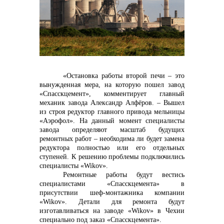
контакты отдела закупок
«Остановка работы второй печи – это
вынужденная мера, на которую пошел завод
«Спасскцемент», комментирует главный
механик завода Александр Алфёров. – Вышел
из строя редуктор главного привода мельницы
Контакты
«Аэрофол». На данный момент специалисты
завода определяют масштаб будущих
ремонтных работ – необходима ли будет замена
редуктора полностью или его отдельных
ступеней. К решению проблемы подключились
специалисты «
Wikov
».
Ремонтные работы будут вестись
специалистами «Спасскцемента» в
+7 (423) 234 50 50
присутствии шеф-монтажника компании
«
Wikov
». Детали для ремонта будут
изготавливаться на заводе «
Wikov
» в Чехии
специально под заказ «Спасскцемента».