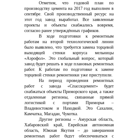
Отметим, что годовой план по
производству цемента на 2017 год выполнен в
info@vostokcement.ru
сентябре. Свой производственный ресурс на
этот год завод выработал. Все заявленные
проекты и объекты снабжались вовремя,
согласно ранее утверждённых графиков.
В ходе подготовки к ремонтным
работам на второй технологической линии
было выявлено, что требуется замена торцевой
выходящей стенки корпуса мельницы
«Аэрофол». Это глобальный вопрос, который
завод будет решать в ходе плановых ремонтных
работ. К работам по подготовке к замене
торцевой стенки ремонтники уже приступили.
На период проведения ремонтных
работ с завода «Спасскцемент» будет
снабжаться объекты Приморского края, а также
отдаленные регионы, связанные прямой
логистикой с портами Приморья –
Владивостоком и Находкой. Это Сахалин,
Камчатка, Магадан, Чукотка.
Другие регионы – Амурская область,
Хабаровский край, Еврейская автономная
область, Южная Якутия – до завершения
ремонтных работ будут обеспечиваться с