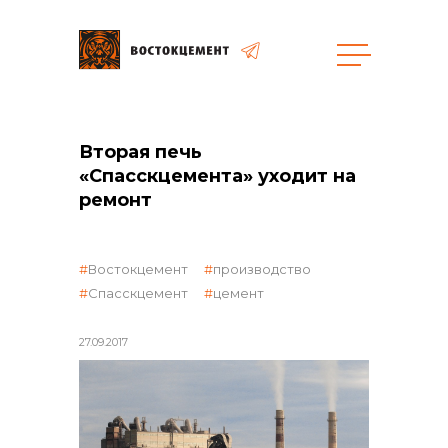
Закупки
Вторая печь
«Спасскцемента» уходит на
общая информация
ремонт
Востокцемент
производство
объявленные закупки
Спасскцемент
цемент
27.09.2017
реализация неликвидов