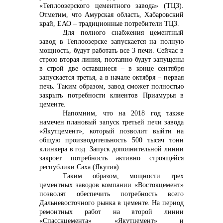
«Теплоозерского цементного завода» (ТЦЗ).
Отметим, что Амурская область, Хабаровский
край, ЕАО – традиционные потребители ТЦЗ.
Для полного снабжения цементный
завод в Теплоозерске запускается на полную
мощность, будут работать все 3 печи. Сейчас в
строю вторая линия, поэтапно будут запущены
в строй две оставшиеся – в конце сентября
запускается третья, а в начале октября – первая
печь. Таким образом, завод сможет полностью
закрыть потребности клиентов Приамурья в
цементе.
Напомним, что на 2018 год также
намечен плановый запуск третьей печи завода
«Якутцемент», который позволит выйти на
общую производительность 500 тысяч тонн
клинкера в год. Запуск дополнительной линии
закроет потребность активно строящейся
республики Саха (Якутия).
Таким образом, мощности трех
цементных заводов компании «Востокцемент»
позволят обеспечить потребность всего
Дальневосточного рынка в цементе. На период
ремонтных работ на второй линии
«Спасскцемента» «Якутцемент» и