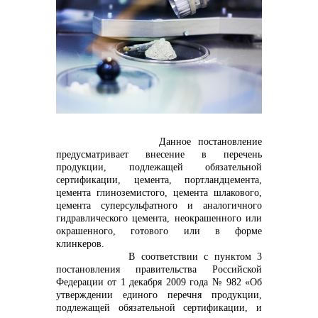
контакты отдела закупок
Данное постановление
предусматривает внесение в перечень
продукции, подлежащей обязательной
Контакты
сертификации, цемента, портландцемента,
цемента глиноземистого, цемента шлакового,
цемента суперсульфатного и аналогичного
гидравлического цемента, неокрашенного или
окрашенного, готового или в форме
клинкеров.
В соответствии с пунктом 3
+7 (423) 234 50 50
постановления правительства Российской
Федерации от 1 декабря 2009 года № 982 «Об
утверждении единого перечня продукции,
подлежащей обязательной сертификации, и