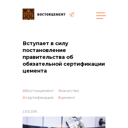
Закупки
Вступает в силу
постановление
общая информация
правительства об
обязательной сертификации
цемента
объявленные закупки
Востокцемент
качество
сертификация
цемент
реализация неликвидов
23.02.2016