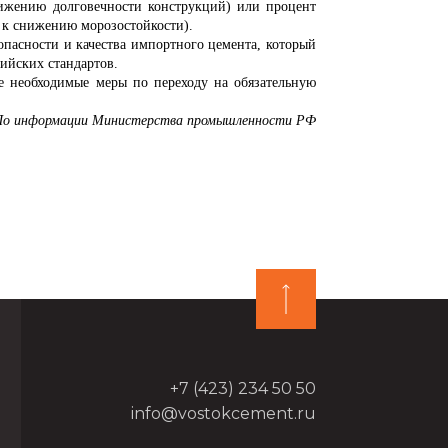
нижению долговечности конструкций) или процент
 к снижению морозостойкости).
сности и качества импортного цемента, который
сийских стандартов.
е необходимые меры по переходу на обязательную
По информации Министерства промышленности РФ
+7 (423) 234 50 50
info@vostokcement.ru