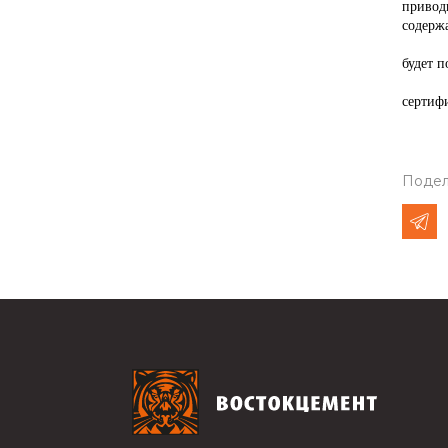
привод
содерж
С введ
будет п
сертиф
Подел