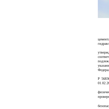
цемент
гидрав
В соот
утверж
соотве
подлеж
указан
Федера
В рамк
Р 5683
01.02.2
Основ
физиче
проверя
Россий
безопа