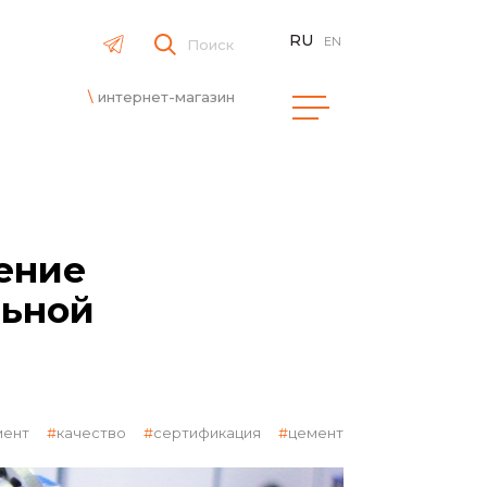
RU
EN
Поиск
интернет-магазин
ение
льной
мент
качество
сертификация
цемент