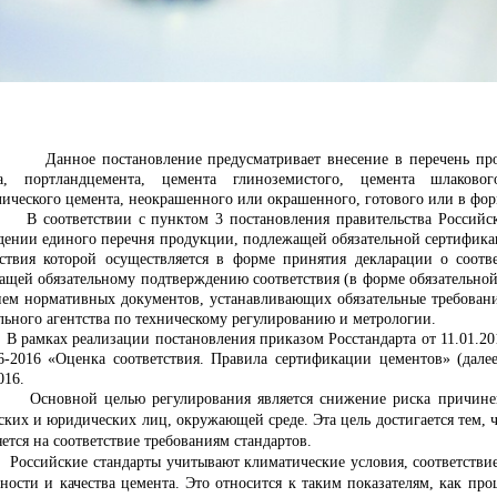
Данное постановление предусматривает внесение в перечень пр
а, портландцемента, цемента глиноземистого, цемента шлаково
лического цемента, неокрашенного или окрашенного, готового или в фор
ветствии с пунктом 3 постановления правительства Российской
дении единого перечня продукции, подлежащей обязательной сертифика
тствия которой осуществляется в форме принятия декларации о соот
ащей обязательному подтверждению соответствия (в форме обязательной
ием нормативных документов, устанавливающих обязательные требован
льного агентства по техническому регулированию и метрологии.
ах реализации постановления приказом Росстандарта от 11.01.201
6-2016 «Оценка соответствия. Правила сертификации цементов» (дале
016.
ной целью регулирования является снижение риска причинения 
ских и юридических лиц, окружающей среде. Эта цель достигается тем, 
ется на соответствие требованиям стандартов.
ские стандарты учитывают климатические условия, соответствие к
сности и качества цемента. Это относится к таким показателям, как п