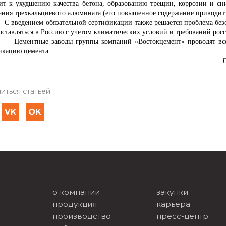
ит к ухудшению качества бетона, образованию трещин, коррозии и с
ания трехкальциевого алюмината (его повышенное содержание приводит
ением обязательной сертификации также решается проблема безопа
оставляться в Россию с учетом климатических условий и требований рос
Цементные заводы группы компаний «Востокцемент» проводят вс
икацию цемента.
иться статьей
о компании
закупки
продукция
карьера
производство
пресс-центр