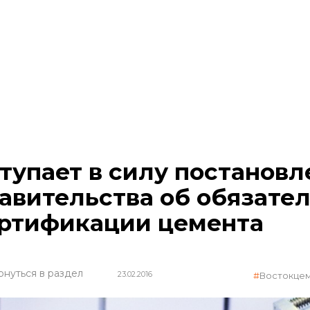
тупает в силу постановл
авительства об обязате
ртификации цемента
рнуться в раздел
23.02.2016
Востокце