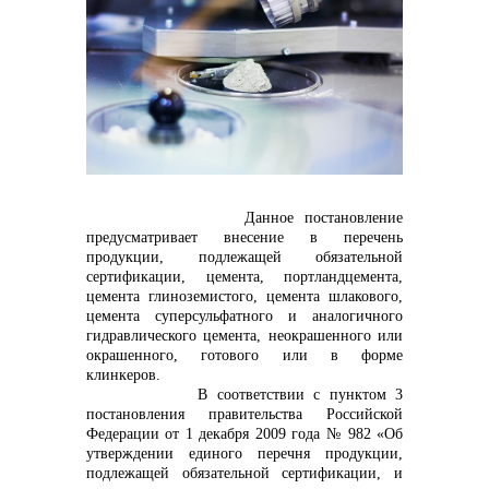
контакты отдела закупок
Данное постановление
предусматривает внесение в перечень
продукции, подлежащей обязательной
Контакты
сертификации, цемента, портландцемента,
цемента глиноземистого, цемента шлакового,
цемента суперсульфатного и аналогичного
гидравлического цемента, неокрашенного или
окрашенного, готового или в форме
клинкеров.
В соответствии с пунктом 3
+7 (423) 234 50 50
постановления правительства Российской
Федерации от 1 декабря 2009 года № 982 «Об
утверждении единого перечня продукции,
подлежащей обязательной сертификации, и