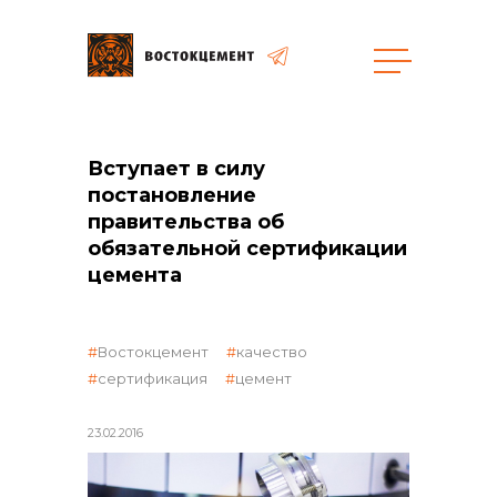
Закупки
Вступает в силу
постановление
общая информация
правительства об
обязательной сертификации
цемента
объявленные закупки
Востокцемент
качество
сертификация
цемент
реализация неликвидов
23.02.2016