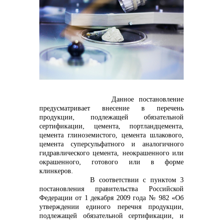
контакты отдела закупок
Данное постановление
предусматривает внесение в перечень
продукции, подлежащей обязательной
Контакты
сертификации, цемента, портландцемента,
цемента глиноземистого, цемента шлакового,
цемента суперсульфатного и аналогичного
гидравлического цемента, неокрашенного или
окрашенного, готового или в форме
клинкеров.
В соответствии с пунктом 3
+7 (423) 234 50 50
постановления правительства Российской
Федерации от 1 декабря 2009 года № 982 «Об
утверждении единого перечня продукции,
подлежащей обязательной сертификации, и