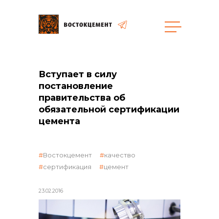
Закупки
Вступает в силу
постановление
общая информация
правительства об
обязательной сертификации
цемента
объявленные закупки
Востокцемент
качество
сертификация
цемент
реализация неликвидов
23.02.2016