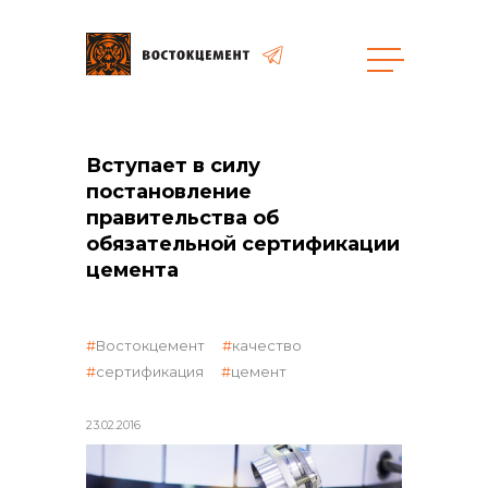
Закупки
Вступает в силу
постановление
общая информация
правительства об
обязательной сертификации
цемента
объявленные закупки
Востокцемент
качество
сертификация
цемент
реализация неликвидов
23.02.2016