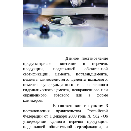
контакты отдела закупок
Данное постановление
предусматривает внесение в перечень
продукции, подлежащей обязательной
Контакты
сертификации, цемента, портландцемента,
цемента глиноземистого, цемента шлакового,
цемента суперсульфатного и аналогичного
гидравлического цемента, неокрашенного или
окрашенного, готового или в форме
клинкеров.
В соответствии с пунктом 3
+7 (423) 234 50 50
постановления правительства Российской
Федерации от 1 декабря 2009 года № 982 «Об
утверждении единого перечня продукции,
подлежащей обязательной сертификации, и