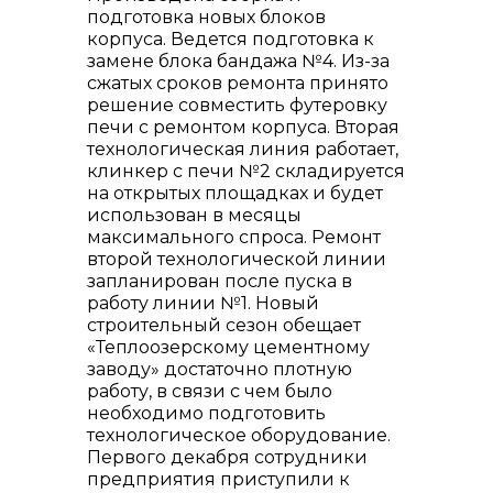
подготовка новых блоков
корпуса. Ведется подготовка к
замене блока бандажа №4. Из-за
сжатых сроков ремонта принято
решение совместить футеровку
печи с ремонтом корпуса. Вторая
технологическая линия работает,
клинкер с печи №2 складируется
+7 (423) 234 50 50
на открытых площадках и будет
использован в месяцы
максимального спроса. Ремонт
второй технологической линии
запланирован после пуска в
работу линии №1. Новый
строительный сезон обещает
info@vostokcement.ru
«Теплоозерскому цементному
заводу» достаточно плотную
работу, в связи с чем было
необходимо подготовить
технологическое оборудование.
Первого декабря сотрудники
предприятия приступили к