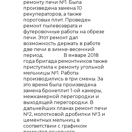
ремонту печи №1. Была
произведена замена 10
рекуператоров, а также
пороговых плит. Проведен
ремонт пылевозврата и
футеровочные работы на обрезе
печи. Этот ремонт дал
возможность держать в работе
две печи в зимне-весенний
период. В январе 2018
года бригада ремонтников также
приступила к ремонту угольной
мельницы №1. Работы
производились в три смены. За
это время была произведена
замена бронеплит 1-ой камеры,
межкамерной перегородки и
выходящей перегородки. В
дальнейших планах ремонт печи
№2, молотковой дробилки №3 и
цементных мельниц в
соответствии с графиком
ремонтов основного