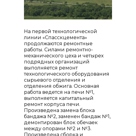
На первой технологической
линии «Спасскцемента»
контакты отдела закупок
продолжаются ремонтные
работы. Силами ремонтно-
механического цеха и четырех
подрядных организаций
выполняется ремонт
технологического оборудования
сырьевого отделения и
отделения обжига. Основная
работа ведется на печи №1,
выполняется капитальный
ремонт корпуса печи.
Произведена замена блока
бандажа №2, заменен бандаж №1,
демонтирован блок обечаек
Контакты
между опорами №2 и №3.
Произведена сборка и