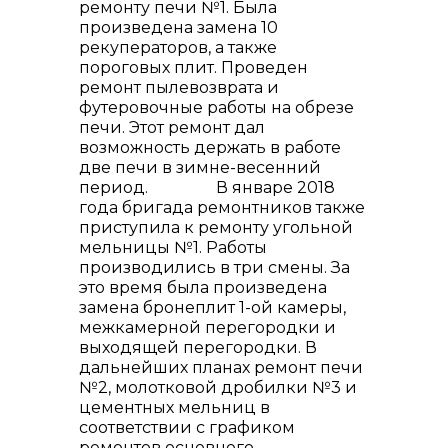
ремонту печи №1. Была
произведена замена 10
рекуператоров, а также
пороговых плит. Проведен
ремонт пылевозврата и
футеровочные работы на обрезе
печи. Этот ремонт дал
возможность держать в работе
две печи в зимне-весенний
период. В январе 2018
года бригада ремонтников также
приступила к ремонту угольной
мельницы №1. Работы
производились в три смены. За
это время была произведена
замена бронеплит 1-ой камеры,
межкамерной перегородки и
выходящей перегородки. В
дальнейших планах ремонт печи
№2, молотковой дробилки №3 и
цементных мельниц в
соответствии с графиком
ремонтов основного