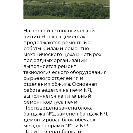
На первой технологической
линии «Спасскцемента»
контакты отдела закупок
продолжаются ремонтные
работы. Силами ремонтно-
механического цеха и четырех
подрядных организаций
выполняется ремонт
технологического оборудования
сырьевого отделения и
отделения обжига. Основная
работа ведется на печи №1,
выполняется капитальный
ремонт корпуса печи.
Произведена замена блока
бандажа №2, заменен бандаж №1,
демонтирован блок обечаек
Контакты
между опорами №2 и №3.
Произведена сборка и