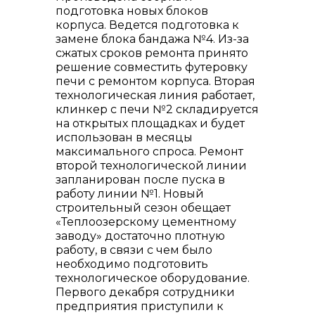
подготовка новых блоков
корпуса. Ведется подготовка к
замене блока бандажа №4. Из-за
сжатых сроков ремонта принято
решение совместить футеровку
печи с ремонтом корпуса. Вторая
технологическая линия работает,
клинкер с печи №2 складируется
+7 (423) 234 50 50
на открытых площадках и будет
использован в месяцы
максимального спроса. Ремонт
второй технологической линии
запланирован после пуска в
работу линии №1. Новый
строительный сезон обещает
info@vostokcement.ru
«Теплоозерскому цементному
заводу» достаточно плотную
работу, в связи с чем было
необходимо подготовить
технологическое оборудование.
Первого декабря сотрудники
предприятия приступили к