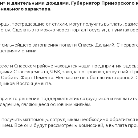
н» и длительными дождями. Губернатор Приморского 
нального характера.
рцы, пострадавшие от стихии, могут получить выплаты, разме
ству. Сделать это можно через портал Госуслуг, в пунктах 
у сильнейшего затопления попал и Спасск-Дальний. С первог
дствиями стихии.
сске и Спасском районе находятся наши предприятия, здесь 
дники Спасскцемента, ЯВК, завода по производству свай «Т
 Орбиты, Форт Цемента. Несчастье не обошло их стороной. О
дников Востокцемента.
принято решение поддержать этих сотрудников и выплатить
ладение, являющееся основным жильём.
 получить матпомощь, сотрудникам необходимо обратиться 
ением. Все они будут рассмотрены комиссией, а выплата про