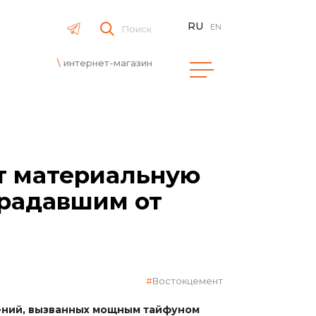
RU
EN
Поиск
интернет-магазин
т материальную
традавшим от
Востокцемент
нений, вызванных мощным тайфуном