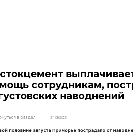
стокцемент выплачивае
мощь сотрудникам, пос
густовских наводнений
рнуться в раздел
24.08.2023
вой половине августа Приморье пострадало от навод