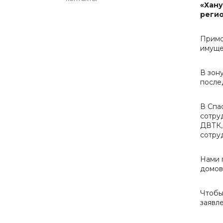
«Хану
регио
Примо
имуще
В зон
после
В Спа
сотру
ДВТК,
сотру
Нами 
домов
Чтобы
заявл