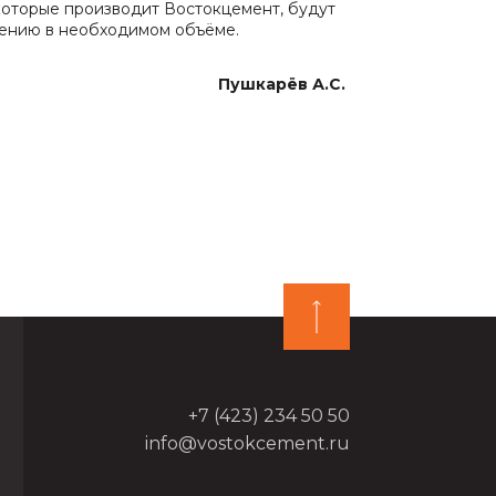
которые производит Востокцемент, будут
лению в необходимом объёме.
Пушкарёв А.С.
+7 (423) 234 50 50
info@vostokcement.ru