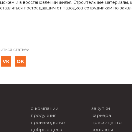
можем и в восстановлении жилья. Строительные материалы, 
ставляться пострадавшим от паводков сотрудникам по заяв
иться статьей
о компании
закупки
продукция
карьера
производство
пресс-центр
добрые дела
контакты