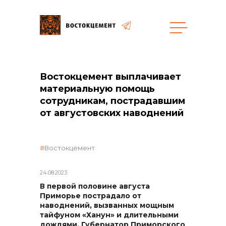
Закупки
Востокцемент выплачивает
материальную помощь
сотрудникам, пострадавшим
общая информация
от августовских наводнений
объявленные закупки
Востокцемент
24.08.2023
В первой половине августа
реализация неликвидов
Приморье пострадало от
наводнений, вызванных мощным
тайфуном «Ханун» и длительными
дождями. Губернатор Приморского