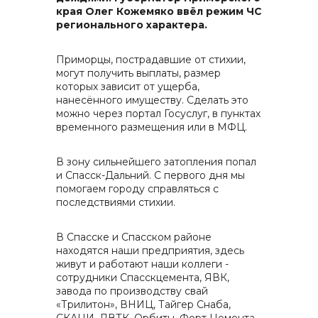
края Олег Кожемяко ввёл режим ЧС
контакты отдела закупок
регионального характера.
Приморцы, пострадавшие от стихии,
могут получить выплаты, размер
которых зависит от ущерба,
нанесённого имуществу. Сделать это
можно через портал Госуслуг, в пунктах
временного размещения или в МФЦ.
Контакты
В зону сильнейшего затопления попал
и Спасск-Дальний. С первого дня мы
помогаем городу справляться с
последствиями стихии.
+7 (423) 234 50 50
В Спасске и Спасском районе
находятся наши предприятия, здесь
живут и работают наши коллеги -
сотрудники Спасскцемента, ЯВК,
info@vostokcement.ru
завода по производству свай
«Трилитон», ВНИЦ, Тайгер Снаба,