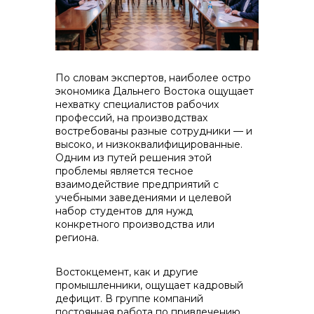
+7 (423) 234 50 50
По словам экспертов, наиболее остро
экономика Дальнего Востока ощущает
нехватку специалистов рабочих
профессий, на производствах
востребованы разные сотрудники — и
info@vostokcement.ru
высоко, и низкоквалифицированные.
Одним из путей решения этой
проблемы является тесное
взаимодействие предприятий с
учебными заведениями и целевой
набор студентов для нужд
конкретного производства или
региона.
Востокцемент, как и другие
промышленники, ощущает кадровый
дефицит. В группе компаний
постоянная работа по привлечению