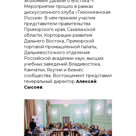
экономике Дальнего Востока?».
Мероприятие прошло в рамках
дискуссионного клуба «Тихоокеанская
Россия». В нём приняли участие
представители правительства
контакты отдела закупок
Приморского края, Сахалинской
области, Корпорации развития
Дальнего Востока, Приморской
торговой-промышленной палаты,
Дальневосточного отделения
Российской академии наук, высших
учебных заведений Владивостока,
Камчатки, Якутии и бизнес
сообщества. Востокцемент представил
генеральный директор
Алексей
Сысоев
.
Контакты