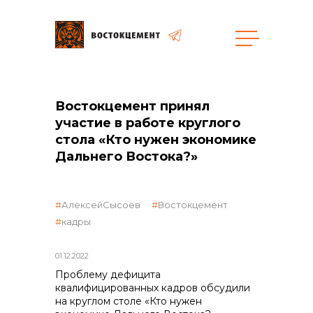
общая информация
Востокцемент принял
участие в работе круглого
стола «Кто нужен экономике
Дальнего Востока?»
объявленные закупки
АлексейСысоев
Востокцемент
кадры
01.12.2022
Проблему дефицита
реализация неликвидов
квалифицированных кадров обсудили
на круглом столе «Кто нужен