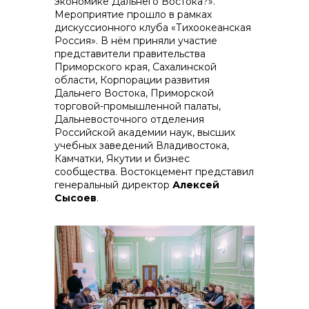
экономике Дальнего Востока?».
Мероприятие прошло в рамках
дискуссионного клуба «Тихоокеанская
Россия». В нём приняли участие
представители правительства
контакты отдела закупок
Приморского края, Сахалинской
области, Корпорации развития
Дальнего Востока, Приморской
торговой-промышленной палаты,
Дальневосточного отделения
Российской академии наук, высших
учебных заведений Владивостока,
Камчатки, Якутии и бизнес
сообщества. Востокцемент представил
генеральный директор
Алексей
Сысоев
.
Контакты