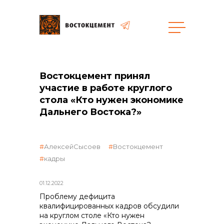
общая информация
Востокцемент принял
участие в работе круглого
стола «Кто нужен экономике
Дальнего Востока?»
объявленные закупки
АлексейСысоев
Востокцемент
кадры
01.12.2022
Проблему дефицита
реализация неликвидов
квалифицированных кадров обсудили
на круглом столе «Кто нужен