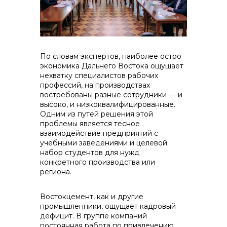
+7 (423) 234 50 50
По словам экспертов, наиболее остро
экономика Дальнего Востока ощущает
нехватку специалистов рабочих
профессий, на производствах
востребованы разные сотрудники — и
info@vostokcement.ru
высоко, и низкоквалифицированные.
Одним из путей решения этой
проблемы является тесное
взаимодействие предприятий с
учебными заведениями и целевой
набор студентов для нужд
конкретного производства или
региона.
Востокцемент, как и другие
промышленники, ощущает кадровый
дефицит. В группе компаний
постоянная работа по привлечению