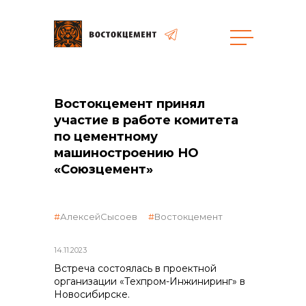
Закупки
Востокцемент принял
участие в работе комитета
по цементному
общая информация
машиностроению НО
«Союзцемент»
объявленные закупки
АлексейСысоев
Востокцемент
14.11.2023
реализация неликвидов
Встреча состоялась в проектной
организации «Техпром-Инжиниринг» в
Новосибирске.