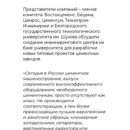
Представители компаний – членов
контакты отдела закупок
комитета: Востокцемент, Бецема,
Цемрос, Цементум, Технопром-
Инжиниринг и Белгородского
государственного технологического
университета им. Шухова обсудили
создание инжинирингового центра на
базе университета для разработки
новых типовых проектов цементных
заводов.
Контакты
«Сегодня в России цементное
машиностроение, выпуск
современного высокоэффективного
оборудования, необходимого
цементникам, просто отсутствуют как
+7 (423) 234 50 50
класс. Не производятся
соответствующие, а тем более
превосходящие лучшие европейские
и азиатские образцы, клинкерные
холодильники, сепараторы,
info@vostokcement.ru
вертикальные редуктора или